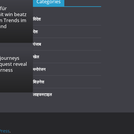
Categories
 für
it win beatz
विदेश
n Trends im
und
देश
पंजाब
खेल
journeys
 quest reveal
मनोरंजन
erness
बिज़नेस
लाइफस्टाइल
ress
.