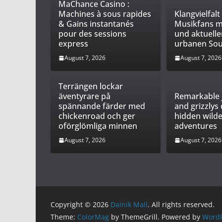
MaChance Casino :
Machines à sous rapides
Klangvielfalt
& Gains instantanés
Musikfans m
pour des sessions
und aktuelle
express
urbanen So
August 7, 2026
August 7, 2026
Terrängen lockar
äventyrare på
Remarkable 
spännande färder med
and grizzlys
chickenroad och ger
hidden wild
oförglömliga minnen
adventures
August 7, 2026
August 7, 2026
Copyright © 2026
Dainik Mail
. All rights reserved.
Theme:
ColorMag
by ThemeGrill. Powered by
WordP