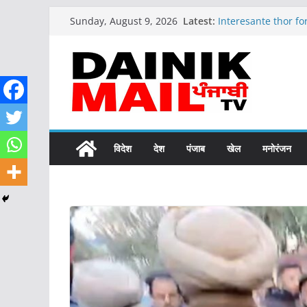
Skip
Latest:
Interesante thor fo
Sunday, August 9, 2026
to
cultural
Riviera Casino bonu
content
najboljše promocij
WinSpirit Online C
Casino Terrazur en 
Magius Casino : Li
Ultra‑Rapide
विदेश
देश
पंजाब
खेल
मनोरंजन