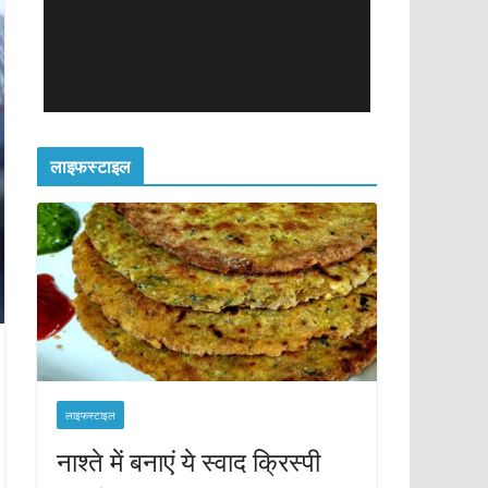
लाइफस्टाइल
लाइफस्टाइल
नाश्ते में बनाएं ये स्वाद क्रिस्पी