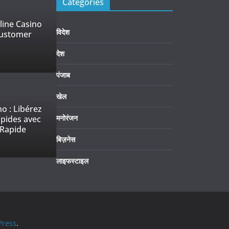
Categories
line Casino
विदेश
Customer
देश
पंजाब
खेल
o : Libérez
मनोरंजन
pides avec
‑Rapide
बिज़नेस
लाइफस्टाइल
ress
.