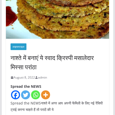
लाइफस्टाइल
नाश्ते में बनाएं ये स्वाद क्रिस्पी मसालेदार
मिस्सा परांठा
August 8, 2022
admin
Spread the NEWS
Spread the NEWSनाश्ते में अगर आप अपनी फैमिली के लिए नई रैसिपी
ट्राई करना चाहते हैं तो पराठें की ये