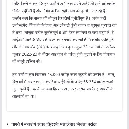
मर्चेंट बैंकरों ने कहा कि इन फर्मों ने अभी तक अपने आईपीओ लाने की तारीख
घोषित नहीं की है और निर्गम के लिए सही समय की प्रतीक्षा कर रहे हैं।
उन्होंने कहा कि बाजार की मौजूदा स्थितियां चुनौतीपूर्ण हैं। आनंद राठी
इनवेस्टमेंट बैंकिंग के निदेशक और इक्विटी पूंजी बाजार के प्रमुख प्रशांत राव
ने कहा, ‘‘मौजूदा माहौल चुनौतीपूर्ण है और जिन कंपनियों के पास मंजूरी है, वे
आईपीओ लाने के लिए सही वक्त का इंतजार कर रही हैं।’’भारतीय प्रतिभूति
और विनिमय बोर्ड (सेबी) के आंकड़ों के अनुसार कुल 28 कंपनियों ने अप्रैल-
जुलाई 2022-23 के दौरान आईपीओ के जरिए पूंजी जुटाने के लिए नियामक
की मंजूरी हासिल की।
इन फर्मों से कुल मिलाकर 45,000 करोड़ रुपये जुटाने की उम्मीद है। चालू
वित्त वर्ष में अब तक 11 कंपनियां आईपीओ के जरिए 33,254 करोड़ रुपये
जुटा चुकी हैं। इसमें एक बड़ा हिस्सा (20,557 करोड़ रुपये) एलआईसी के
आईपीओ का था।
नाश्ते में बनाएं ये स्वाद क्रिस्पी मसालेदार मिस्सा परांठा