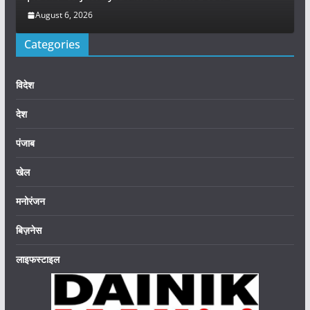
August 6, 2026
Categories
विदेश
देश
पंजाब
खेल
मनोरंजन
बिज़नेस
लाइफस्टाइल