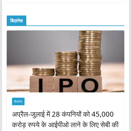
बिज़नेस
बिज़नेस
अप्रैल-जुलाई में 28 कंपनियों को 45,000
करोड़ रुपये के आईपीओ लाने के लिए सेबी की