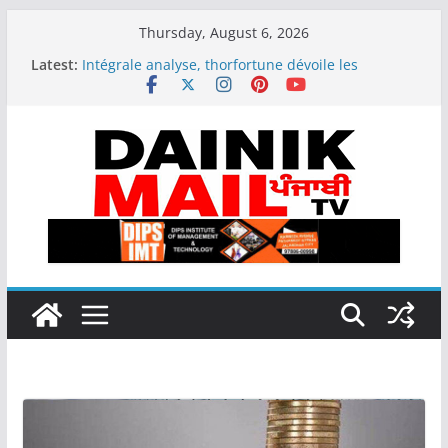
Skip
Thursday, August 6, 2026
to
Latest:
Intégrale analyse, thorfortune dévoile les
content
stratégies dinvestissement personnalisées et
performantes
Spinstralia Casino: Quick‑Hit Slots, Rapid Wins,
and The Thrill Of Instant Play
Mulighetene innen personlig økonomi øker med
thorfortune og langsiktig planlegging
Výjimečná příležitost a thor fortune pro ziskové
investiční strategie
Zábavné možnosti hraní od začátečníků po
profesionály s thor fortune online casino
představují nový rozměr herního světa