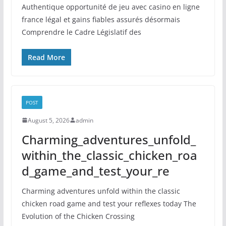
Authentique opportunité de jeu avec casino en ligne
france légal et gains fiables assurés désormais
Comprendre le Cadre Législatif des
Read More
POST
August 5, 2026
admin
Charming_adventures_unfold_
within_the_classic_chicken_roa
d_game_and_test_your_re
Charming adventures unfold within the classic
chicken road game and test your reflexes today The
Evolution of the Chicken Crossing