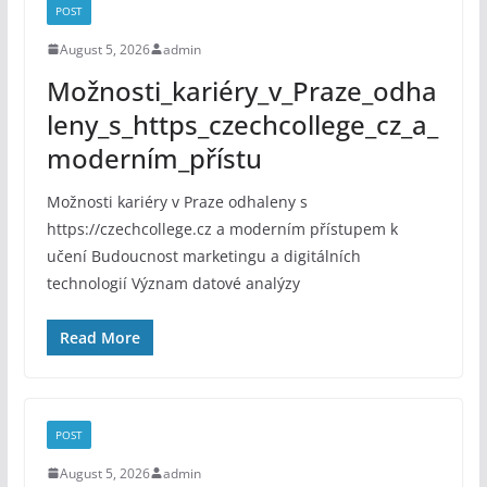
POST
August 5, 2026
admin
Možnosti_kariéry_v_Praze_odha
leny_s_https_czechcollege_cz_a_
moderním_přístu
Možnosti kariéry v Praze odhaleny s
https://czechcollege.cz a moderním přístupem k
učení Budoucnost marketingu a digitálních
technologií Význam datové analýzy
Read More
POST
August 5, 2026
admin