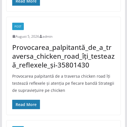
Read More
POST
August 5, 2026
admin
Provocarea_palpitantă_de_a_tr
aversa_chicken_road_îți_testeaz
ă_reflexele_și-35801430
Provocarea palpitantă de a traversa chicken road îți
testează reflexele și atenția pe fiecare bandă Strategii
de supraviețuire pe chicken
Read More