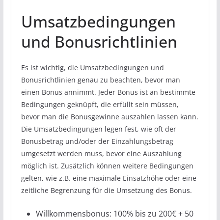
Umsatzbedingungen
und Bonusrichtlinien
Es ist wichtig, die Umsatzbedingungen und
Bonusrichtlinien genau zu beachten, bevor man
einen Bonus annimmt. Jeder Bonus ist an bestimmte
Bedingungen geknüpft, die erfüllt sein müssen,
bevor man die Bonusgewinne auszahlen lassen kann.
Die Umsatzbedingungen legen fest, wie oft der
Bonusbetrag und/oder der Einzahlungsbetrag
umgesetzt werden muss, bevor eine Auszahlung
möglich ist. Zusätzlich können weitere Bedingungen
gelten, wie z.B. eine maximale Einsatzhöhe oder eine
zeitliche Begrenzung für die Umsetzung des Bonus.
Willkommensbonus: 100% bis zu 200€ + 50