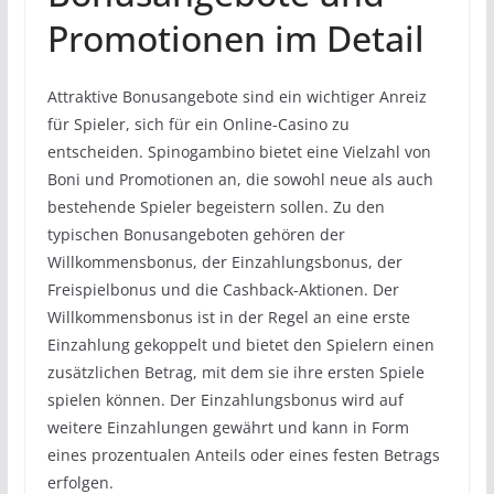
Promotionen im Detail
Attraktive Bonusangebote sind ein wichtiger Anreiz
für Spieler, sich für ein Online-Casino zu
entscheiden. Spinogambino bietet eine Vielzahl von
Boni und Promotionen an, die sowohl neue als auch
bestehende Spieler begeistern sollen. Zu den
typischen Bonusangeboten gehören der
Willkommensbonus, der Einzahlungsbonus, der
Freispielbonus und die Cashback-Aktionen. Der
Willkommensbonus ist in der Regel an eine erste
Einzahlung gekoppelt und bietet den Spielern einen
zusätzlichen Betrag, mit dem sie ihre ersten Spiele
spielen können. Der Einzahlungsbonus wird auf
weitere Einzahlungen gewährt und kann in Form
eines prozentualen Anteils oder eines festen Betrags
erfolgen.