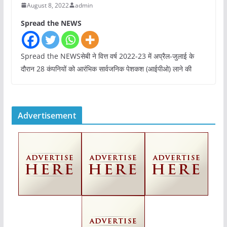
August 8, 2022
admin
Spread the NEWS
Spread the NEWSसेबी ने वित्त वर्ष 2022-23 में अप्रैल-जुलाई के
दौरान 28 कंपनियों को आरंभिक सार्वजनिक पेशकश (आईपीओ) लाने की
Advertisement