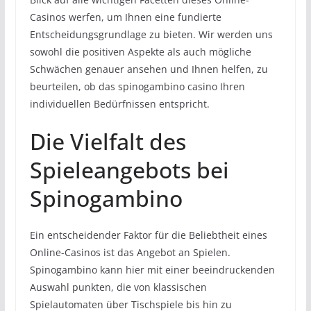
Casinos werfen, um Ihnen eine fundierte
Entscheidungsgrundlage zu bieten. Wir werden uns
sowohl die positiven Aspekte als auch mögliche
Schwächen genauer ansehen und Ihnen helfen, zu
beurteilen, ob das spinogambino casino Ihren
individuellen Bedürfnissen entspricht.
Die Vielfalt des
Spieleangebots bei
Spinogambino
Ein entscheidender Faktor für die Beliebtheit eines
Online-Casinos ist das Angebot an Spielen.
Spinogambino kann hier mit einer beeindruckenden
Auswahl punkten, die von klassischen
Spielautomaten über Tischspiele bis hin zu