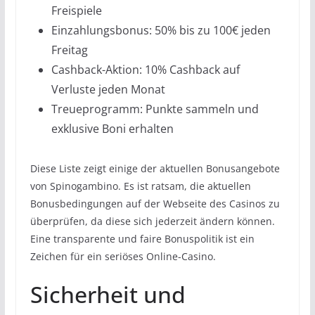
Freispiele
Einzahlungsbonus: 50% bis zu 100€ jeden
Freitag
Cashback-Aktion: 10% Cashback auf
Verluste jeden Monat
Treueprogramm: Punkte sammeln und
exklusive Boni erhalten
Diese Liste zeigt einige der aktuellen Bonusangebote
von Spinogambino. Es ist ratsam, die aktuellen
Bonusbedingungen auf der Webseite des Casinos zu
überprüfen, da diese sich jederzeit ändern können.
Eine transparente und faire Bonuspolitik ist ein
Zeichen für ein seriöses Online-Casino.
Sicherheit und