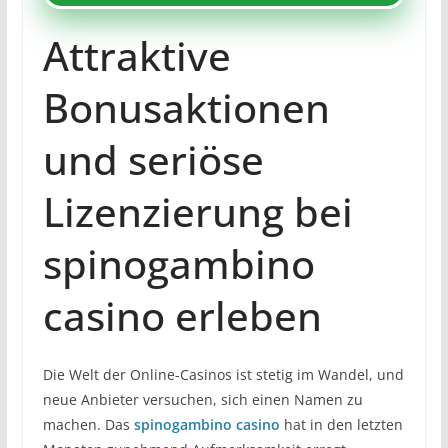
Attraktive
Bonusaktionen
und seriöse
Lizenzierung bei
spinogambino
casino erleben
Die Welt der Online-Casinos ist stetig im Wandel, und
neue Anbieter versuchen, sich einen Namen zu
machen. Das
spinogambino casino
hat in den letzten