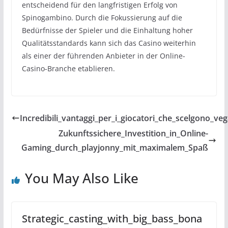
entscheidend für den langfristigen Erfolg von
Spinogambino. Durch die Fokussierung auf die
Bedürfnisse der Spieler und die Einhaltung hoher
Qualitätsstandards kann sich das Casino weiterhin
als einer der führenden Anbieter in der Online-
Casino-Branche etablieren.
Incredibili_vantaggi_per_i_giocatori_che_scelgono_v
Zukunftssichere_Investition_in_Online-
Gaming_durch_playjonny_mit_maximalem_Spaß
You May Also Like
Strategic_casting_with_big_bass_bona