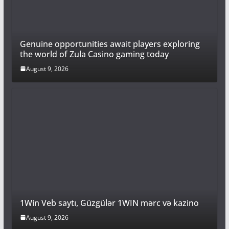
Genuine opportunities await players exploring
the world of Zula Casino gaming today
August 9, 2026
1Win Veb saytı, Güzgülər 1WIN mərc və kazino
August 9, 2026