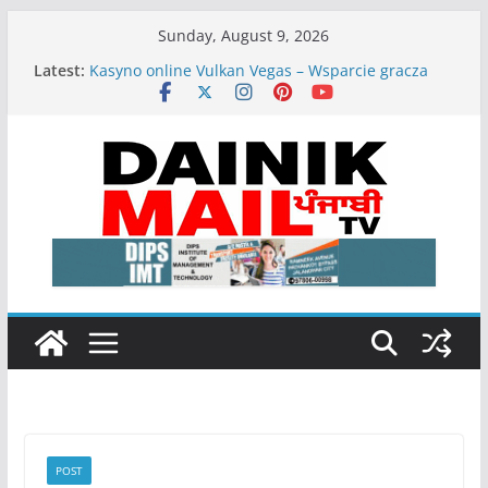
Skip
Sunday, August 9, 2026
1Win Veb saytı, Güzgülər 1WIN mərc və kazino
to
Latest:
Kasyno online Vulkan Vegas – Wsparcie gracza
content
Potential rewards from online gaming with n1bet
and boosted sportsbook offers
İmkânlarla dolu dünyada casibom deneyimi sizi
bekliyor, kazanmaya hazır olun
Genuine opportunities await players exploring
the world of Zula Casino gaming today
POST