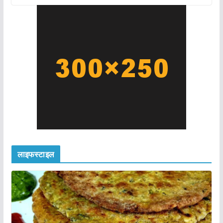
लाइफस्टाइल