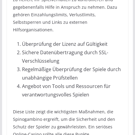
gegebenenfalls Hilfe in Anspruch zu nehmen. Dazu
gehören Einzahlungslimits, Verlustlimits,
Selbstsperren und Links zu externen
Hilfsorganisationen.
Überprüfung der Lizenz auf Gültigkeit
Sichere Datenübertragung durch SSL-
Verschlüsselung
Regelmäßige Überprüfung der Spiele durch
unabhängige Prüfstellen
Angebot von Tools und Ressourcen für
verantwortungsvolles Spielen
Diese Liste zeigt die wichtigsten Maßnahmen, die
Spinogambino ergreift, um die Sicherheit und den
Schutz der Spieler zu gewährleisten. Ein seriöses
Online-Casino sollte alle diese Punkte