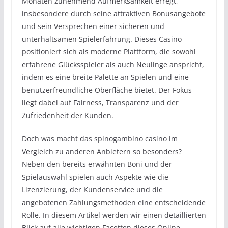
Monaten zunehmend Aufmerksamkeit erregt,
insbesondere durch seine attraktiven Bonusangebote
und sein Versprechen einer sicheren und
unterhaltsamen Spielerfahrung. Dieses Casino
positioniert sich als moderne Plattform, die sowohl
erfahrene Glücksspieler als auch Neulinge anspricht,
indem es eine breite Palette an Spielen und eine
benutzerfreundliche Oberfläche bietet. Der Fokus
liegt dabei auf Fairness, Transparenz und der
Zufriedenheit der Kunden.
Doch was macht das spinogambino casino im
Vergleich zu anderen Anbietern so besonders?
Neben den bereits erwähnten Boni und der
Spielauswahl spielen auch Aspekte wie die
Lizenzierung, der Kundenservice und die
angebotenen Zahlungsmethoden eine entscheidende
Rolle. In diesem Artikel werden wir einen detaillierten
Blick auf alle wichtigen Facetten dieses Online-