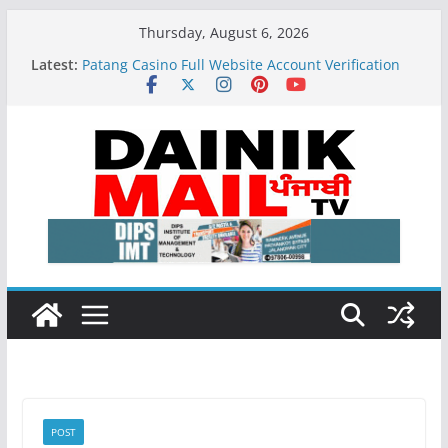
Skip
Thursday, August 6, 2026
to
Latest:
Patang Casino Full Website Account Verification
content
Guide
Vegasino Casino: Snelle Winsten en
Hoog‑Intensieve Spel voor de Moderne Gokker
Navegar sin complicaciones en
https://denimsalsaba.com.ar/ convierte cada clic
en un gesto natural y sencillo
Test Post Created
Test Post Created
POST