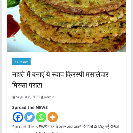
लाइफस्टाइल
नाश्ते में बनाएं ये स्वाद क्रिस्पी मसालेदार
मिस्सा परांठा
August 8, 2022
admin
Spread the NEWS
Spread the NEWSनाश्ते में अगर आप अपनी फैमिली के लिए नई रैसिपी