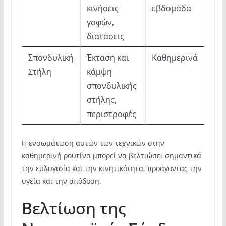
κινήσεις
εβδομάδα
γοφών,
διατάσεις
Σπονδυλική
Έκταση και
Καθημερινά
Στήλη
κάμψη
σπονδυλικής
στήλης,
περιστροφές
Η ενσωμάτωση αυτών των τεχνικών στην
καθημερινή ρουτίνα μπορεί να βελτιώσει σημαντικά
την ευλυγισία και την κινητικότητα, προάγοντας την
υγεία και την απόδοση.
Βελτίωση της