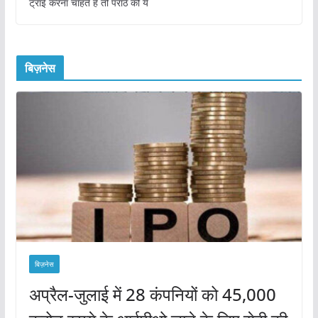
ट्राई करना चाहते हैं तो पराठें की ये
बिज़नेस
बिज़नेस
अप्रैल-जुलाई में 28 कंपनियों को 45,000