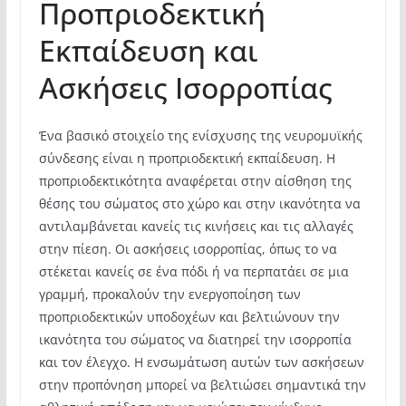
Προπριοδεκτική
Εκπαίδευση και
Ασκήσεις Ισορροπίας
Ένα βασικό στοιχείο της ενίσχυσης της νευρομυϊκής
σύνδεσης είναι η προπριοδεκτική εκπαίδευση. Η
προπριοδεκτικότητα αναφέρεται στην αίσθηση της
θέσης του σώματος στο χώρο και στην ικανότητα να
αντιλαμβάνεται κανείς τις κινήσεις και τις αλλαγές
στην πίεση. Οι ασκήσεις ισορροπίας, όπως το να
στέκεται κανείς σε ένα πόδι ή να περπατάει σε μια
γραμμή, προκαλούν την ενεργοποίηση των
προπριοδεκτικών υποδοχέων και βελτιώνουν την
ικανότητα του σώματος να διατηρεί την ισορροπία
και τον έλεγχο. Η ενσωμάτωση αυτών των ασκήσεων
στην προπόνηση μπορεί να βελτιώσει σημαντικά την