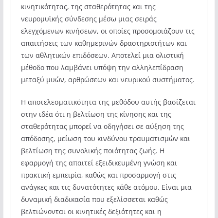
κινητικότητας, της σταθερότητας και της
νευρομυϊκής σύνδεσης μέσω μιας σειράς
ελεγχόμενων κινήσεων, οι οποίες προσομοιάζουν τις
απαιτήσεις των καθημερινών δραστηριοτήτων και
των αθλητικών επιδόσεων. Αποτελεί μια ολιστική
μέθοδο που λαμβάνει υπόψη την αλληλεπίδραση
μεταξύ μυών, αρθρώσεων και νευρικού συστήματος.
Η αποτελεσματικότητα της μεθόδου αυτής βασίζεται
στην ιδέα ότι η βελτίωση της κίνησης και της
σταθερότητας μπορεί να οδηγήσει σε αύξηση της
απόδοσης, μείωση του κινδύνου τραυματισμών και
βελτίωση της συνολικής ποιότητας ζωής. Η
εφαρμογή της απαιτεί εξειδικευμένη γνώση και
πρακτική εμπειρία, καθώς και προσαρμογή στις
ανάγκες και τις δυνατότητες κάθε ατόμου. Είναι μια
δυναμική διαδικασία που εξελίσσεται καθώς
βελτιώνονται οι κινητικές δεξιότητες και η