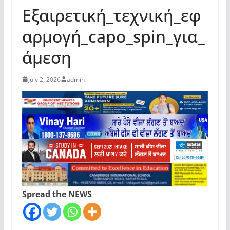
Εξαιρετική_τεχνική_εφ
αρμογή_capo_spin_για_
άμεση
July 2, 2026
admin
Spread the NEWS