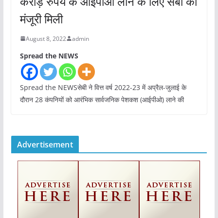
करोड़ रुपये के आईपीओ लाने के लिए सेबी की
मंजूरी मिली
August 8, 2022
admin
Spread the NEWS
Spread the NEWSसेबी ने वित्त वर्ष 2022-23 में अप्रैल-जुलाई के
दौरान 28 कंपनियों को आरंभिक सार्वजनिक पेशकश (आईपीओ) लाने की
Advertisement