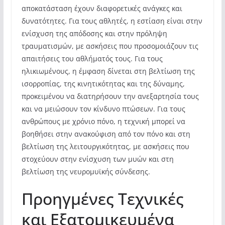
αποκατάσταση έχουν διαφορετικές ανάγκες και
δυνατότητες. Για τους αθλητές, η εστίαση είναι στην
ενίσχυση της απόδοσης και στην πρόληψη
τραυματισμών, με ασκήσεις που προσομοιάζουν τις
απαιτήσεις του αθλήματός τους. Για τους
ηλικιωμένους, η έμφαση δίνεται στη βελτίωση της
ισορροπίας, της κινητικότητας και της δύναμης,
προκειμένου να διατηρήσουν την ανεξαρτησία τους
και να μειώσουν τον κίνδυνο πτώσεων. Για τους
ανθρώπους με χρόνιο πόνο, η τεχνική μπορεί να
βοηθήσει στην ανακούφιση από τον πόνο και στη
βελτίωση της λειτουργικότητας, με ασκήσεις που
στοχεύουν στην ενίσχυση των μυών και στη
βελτίωση της νευρομυϊκής σύνδεσης.
Προηγμένες Τεχνικές
και Εξατομικευμένα