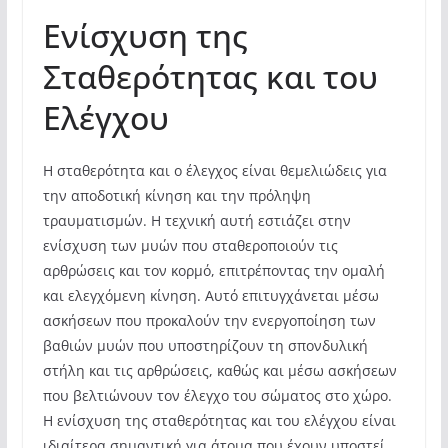
Ενίσχυση της
Σταθερότητας και του
Ελέγχου
Η σταθερότητα και ο έλεγχος είναι θεμελιώδεις για
την αποδοτική κίνηση και την πρόληψη
τραυματισμών. Η τεχνική αυτή εστιάζει στην
ενίσχυση των μυών που σταθεροποιούν τις
αρθρώσεις και τον κορμό, επιτρέποντας την ομαλή
και ελεγχόμενη κίνηση. Αυτό επιτυγχάνεται μέσω
ασκήσεων που προκαλούν την ενεργοποίηση των
βαθιών μυών που υποστηρίζουν τη σπονδυλική
στήλη και τις αρθρώσεις, καθώς και μέσω ασκήσεων
που βελτιώνουν τον έλεγχο του σώματος στο χώρο.
Η ενίσχυση της σταθερότητας και του ελέγχου είναι
ιδιαίτερα σημαντική για άτομα που έχουν υποστεί