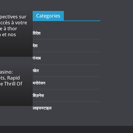
Categories
pectives sur
accès à votre
e à thor
विदेश
n et nos
देश
पंजाब
खेल
asino:
ots, Rapid
मनोरंजन
e Thrill Of
बिज़नेस
लाइफस्टाइल