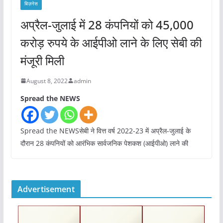
बिज़नेस
अप्रैल-जुलाई में 28 कंपनियों को 45,000
करोड़ रुपये के आईपीओ लाने के लिए सेबी की
मंजूरी मिली
August 8, 2022
admin
Spread the NEWS
Spread the NEWSसेबी ने वित्त वर्ष 2022-23 में अप्रैल-जुलाई के
दौरान 28 कंपनियों को आरंभिक सार्वजनिक पेशकश (आईपीओ) लाने की
Advertisement