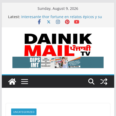
Skip
Sunday, August 9, 2026
to
Latest:
Interesante thor fortune en relatos épicos y su
content
impacto cultural
Riviera Casino bonus vodnik: pogoji, zahtevani
obroki in najboljše promocije
WinSpirit Online Casino Australia – Customer
Support
Casino Terrazur en ligne : guide complet de l’app
mobile
Magius Casino : Libérez des Gains Rapides avec
un Jeu Ultra‑Rapide
UNCATEGORIZED