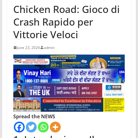
Chicken Road: Gioco di
Crash Rapido per
Vittorie Veloci
June 23, 2026
admin
Spread the NEWS