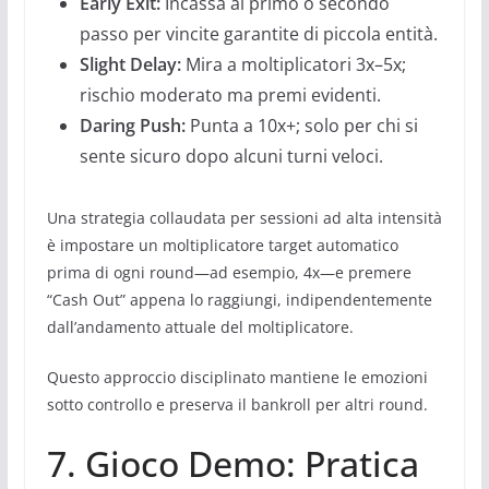
Early Exit:
Incassa al primo o secondo
passo per vincite garantite di piccola entità.
Slight Delay:
Mira a moltiplicatori 3x–5x;
rischio moderato ma premi evidenti.
Daring Push:
Punta a 10x+; solo per chi si
sente sicuro dopo alcuni turni veloci.
Una strategia collaudata per sessioni ad alta intensità
è impostare un moltiplicatore target automatico
prima di ogni round—ad esempio, 4x—e premere
“Cash Out” appena lo raggiungi, indipendentemente
dall’andamento attuale del moltiplicatore.
Questo approccio disciplinato mantiene le emozioni
sotto controllo e preserva il bankroll per altri round.
7. Gioco Demo: Pratica