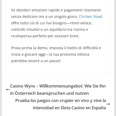
Se desideri emozioni rapide e pagamenti istantanei
senza dedicare ore a un singolo gioco,
Chicken Road
offre tutto ciò di cui hai bisogno—ritmo veloce,
controlli intuitivi e un equilibrio tra rischio e
ricompensa perfetto per sessioni brevi.
Prova prima la demo, imposta il livello di difficoltà e
inizia a giocare oggi—la tua prossima vittoria
potrebbe essere a un passo!
Casino Wyns – Willkommensangebot: Wie Sie ihn
in Österreich beanspruchen und nutzen
Prueba los juegos con crupier en vivo y vive la
intensidad en Slota Casino en España