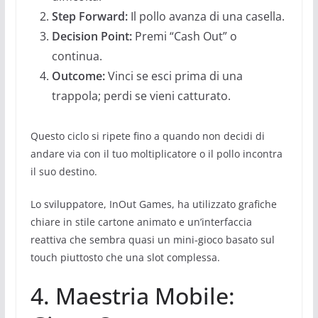
Step Forward:
Il pollo avanza di una casella.
Decision Point:
Premi “Cash Out” o
continua.
Outcome:
Vinci se esci prima di una
trappola; perdi se vieni catturato.
Questo ciclo si ripete fino a quando non decidi di
andare via con il tuo moltiplicatore o il pollo incontra
il suo destino.
Lo sviluppatore, InOut Games, ha utilizzato grafiche
chiare in stile cartone animato e un’interfaccia
reattiva che sembra quasi un mini‑gioco basato sul
touch piuttosto che una slot complessa.
4. Maestria Mobile: