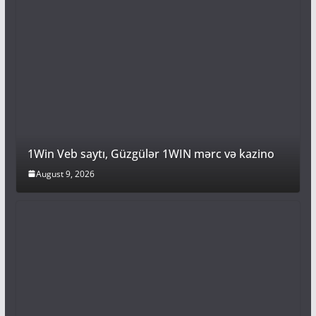
1Win Veb saytı, Güzgülər 1WIN mərc və kazino
August 9, 2026