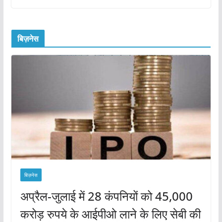
बिज़नेस
बिज़नेस
अप्रैल-जुलाई में 28 कंपनियों को 45,000
करोड़ रुपये के आईपीओ लाने के लिए सेबी की