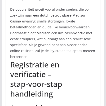
De populariteit groeit vooral onder spelers die op
zoek zijn naar een
dutch betrouwbare Madison
Casino
ervaring: snelle stortingen, lokale
betaalmethoden en duidelijke bonusvoorwaarden.
Daarnaast biedt Madison een live casino‑sectie met
echte croupiers, wat bijdraagt aan een realistische
speelsfeer. Als je gewend bent aan Nederlandse
online casino’s, zul je de lay‑out en taalopties meteen
herkennen.
Registratie en
verificatie –
stap‑voor‑stap
handleiding