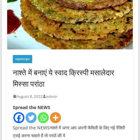
लाइफस्टाइल
नाश्ते में बनाएं ये स्वाद क्रिस्पी मसालेदार
मिस्सा परांठा
August 8, 2022
admin
Spread the NEWS
Spread the NEWSनाश्ते में अगर आप अपनी फैमिली के लिए नई रैसिपी
ट्राई करना चाहते हैं तो पराठें की ये