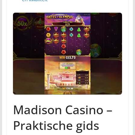
Madison Casino –
Praktische gids