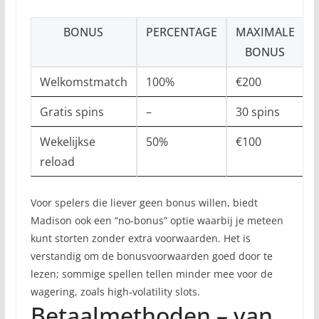
BONUS
PERCENTAGE
MAXIMALE
BONUS
Welkomstmatch
100%
€200
Gratis spins
–
30 spins
Wekelijkse
50%
€100
reload
Voor spelers die liever geen bonus willen, biedt
Madison ook een “no‑bonus” optie waarbij je meteen
kunt storten zonder extra voorwaarden. Het is
verstandig om de bonusvoorwaarden goed door te
lezen; sommige spellen tellen minder mee voor de
wagering, zoals high‑volatility slots.
Betaalmethoden – van