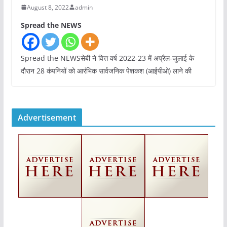
August 8, 2022
admin
Spread the NEWS
Spread the NEWSसेबी ने वित्त वर्ष 2022-23 में अप्रैल-जुलाई के
दौरान 28 कंपनियों को आरंभिक सार्वजनिक पेशकश (आईपीओ) लाने की
Advertisement