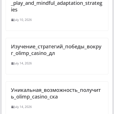
_play_and_mindful_adaptation_strateg
ies
July 10, 2026
Изучение_стратегий_победы_вокру
г_olimp_casino_дл
July 14, 2026
Уникальная_возможность_получит
ь_olimp_casino_ска
July 14, 2026