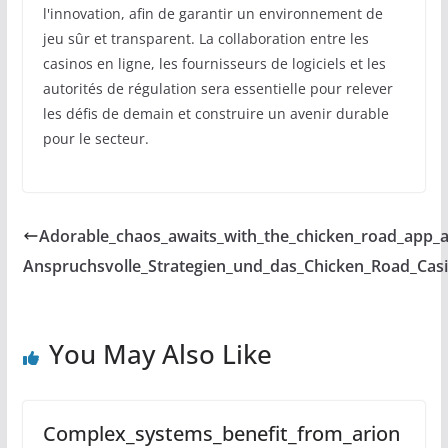
l'innovation, afin de garantir un environnement de
jeu sûr et transparent. La collaboration entre les
casinos en ligne, les fournisseurs de logiciels et les
autorités de régulation sera essentielle pour relever
les défis de demain et construire un avenir durable
pour le secteur.
Adorable_chaos_awaits_with_the_chicken_road_app_an
Anspruchsvolle_Strategien_und_das_Chicken_Road_Casin
You May Also Like
Complex_systems_benefit_from_arion