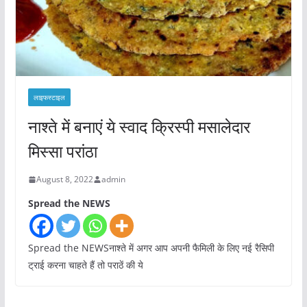
लाइफस्टाइल
नाश्ते में बनाएं ये स्वाद क्रिस्पी मसालेदार
मिस्सा परांठा
August 8, 2022
admin
Spread the NEWS
Spread the NEWSनाश्ते में अगर आप अपनी फैमिली के लिए नई रैसिपी
ट्राई करना चाहते हैं तो पराठें की ये