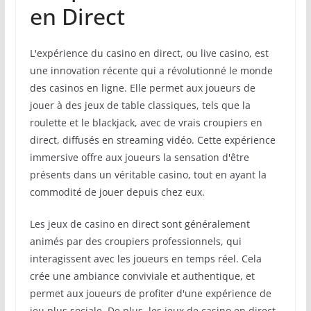
en Direct
L'expérience du casino en direct, ou live casino, est
une innovation récente qui a révolutionné le monde
des casinos en ligne. Elle permet aux joueurs de
jouer à des jeux de table classiques, tels que la
roulette et le blackjack, avec de vrais croupiers en
direct, diffusés en streaming vidéo. Cette expérience
immersive offre aux joueurs la sensation d'être
présents dans un véritable casino, tout en ayant la
commodité de jouer depuis chez eux.
Les jeux de casino en direct sont généralement
animés par des croupiers professionnels, qui
interagissent avec les joueurs en temps réel. Cela
crée une ambiance conviviale et authentique, et
permet aux joueurs de profiter d'une expérience de
jeu plus sociale. De plus, les jeux de casino en direct