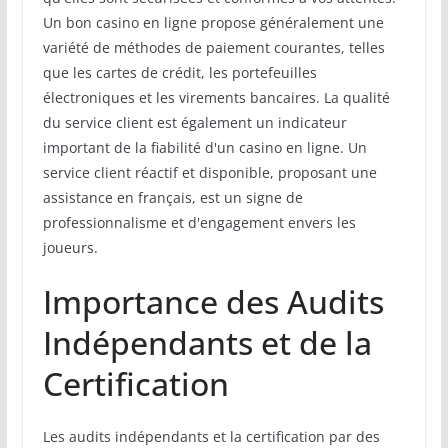
Un bon casino en ligne propose généralement une
variété de méthodes de paiement courantes, telles
que les cartes de crédit, les portefeuilles
électroniques et les virements bancaires. La qualité
du service client est également un indicateur
important de la fiabilité d'un casino en ligne. Un
service client réactif et disponible, proposant une
assistance en français, est un signe de
professionnalisme et d'engagement envers les
joueurs.
Importance des Audits
Indépendants et de la
Certification
Les audits indépendants et la certification par des