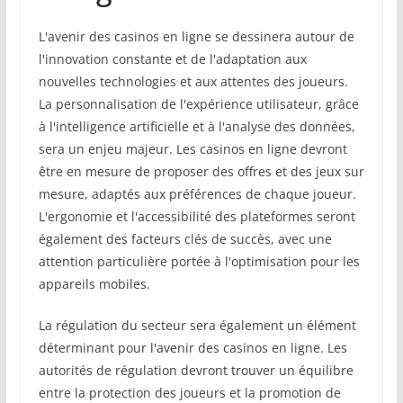
L'avenir des casinos en ligne se dessinera autour de
l'innovation constante et de l'adaptation aux
nouvelles technologies et aux attentes des joueurs.
La personnalisation de l'expérience utilisateur, grâce
à l'intelligence artificielle et à l'analyse des données,
sera un enjeu majeur. Les casinos en ligne devront
être en mesure de proposer des offres et des jeux sur
mesure, adaptés aux préférences de chaque joueur.
L'ergonomie et l'accessibilité des plateformes seront
également des facteurs clés de succès, avec une
attention particulière portée à l'optimisation pour les
appareils mobiles.
La régulation du secteur sera également un élément
déterminant pour l'avenir des casinos en ligne. Les
autorités de régulation devront trouver un équilibre
entre la protection des joueurs et la promotion de