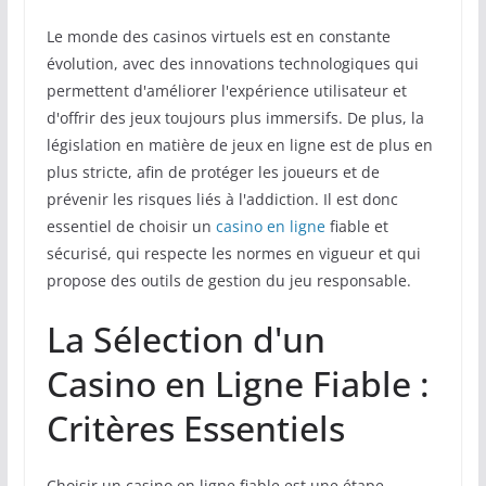
Le monde des casinos virtuels est en constante
évolution, avec des innovations technologiques qui
permettent d'améliorer l'expérience utilisateur et
d'offrir des jeux toujours plus immersifs. De plus, la
législation en matière de jeux en ligne est de plus en
plus stricte, afin de protéger les joueurs et de
prévenir les risques liés à l'addiction. Il est donc
essentiel de choisir un
casino en ligne
fiable et
sécurisé, qui respecte les normes en vigueur et qui
propose des outils de gestion du jeu responsable.
La Sélection d'un
Casino en Ligne Fiable :
Critères Essentiels
Choisir un casino en ligne fiable est une étape