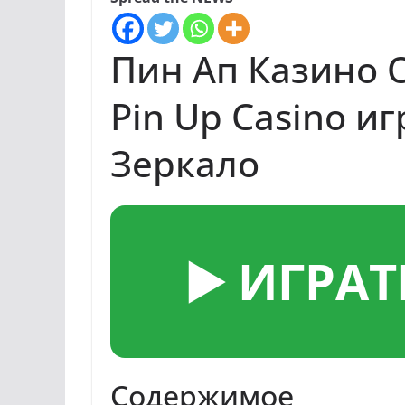
Пин Ап Казино 
Pin Up Casino иг
Зеркало
▶️ ИГРАТ
Содержимое