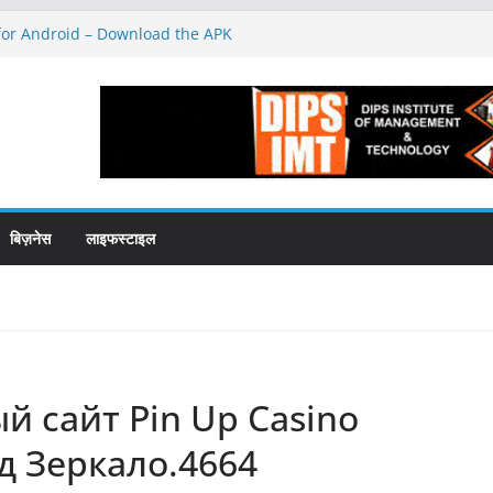
for Android – Download the APK
ad: Steps and Methods
yFans Models: What to Know
ta: qué debes saber
d App – mobiles Spielen im Online-Casino
ten
बिज़नेस
लाइफस्टाइल
 сайт Pin Up Casino
д Зеркало.4664