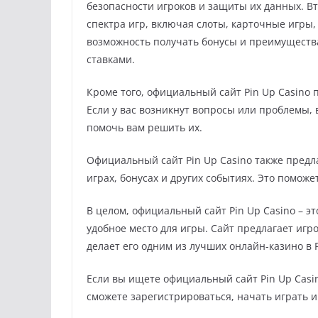
безопасности игроков и защиты их данных. 
спектра игр, включая слоты, карточные игры,
возможность получать бонусы и преимущества
ставками.
Кроме того, официальный сайт Pin Up Casino 
Если у вас возникнут вопросы или проблемы, 
помочь вам решить их.
Официальный сайт Pin Up Casino также пред
играх, бонусах и других событиях. Это поможе
В целом, официальный сайт Pin Up Casino – э
удобное место для игры. Сайт предлагает игр
делает его одним из лучших онлайн-казино в 
Если вы ищете официальный сайт Pin Up Casin
сможете зарегистрироваться, начать играть 