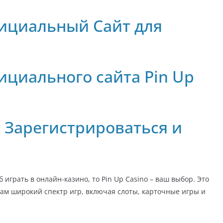
фициальный Сайт для
циального сайта Pin Up
к Зарегистрироваться и
играть в онлайн-казино, то Pin Up Casino – ваш выбор. Это
ам широкий спектр игр, включая слоты, карточные игры и