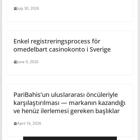
July 30, 2026
Enkel registreringsprocess för
omedelbart casinokonto i Sverige
June 9, 2026
PariBahis’un uluslararası öncüleriyle
karşılaştırılması — markanın kazandığı
ve henüz ilerlemesi gereken başlıklar
April 16, 2026