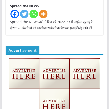
Spread the NEWS
Spread the NEWSसेबी ने वित्त वर्ष 2022-23 में अप्रैल-जुलाई के
दौरान 28 कंपनियों को आरंभिक सार्वजनिक पेशकश (आईपीओ) लाने की
Advertisement