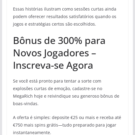
Essas histórias ilustram como sessões curtas ainda
podem oferecer resultados satisfatórios quando os
jogos e estratégias certos são escolhidos.
Bônus de 300% para
Novos Jogadores –
Inscreva-se Agora
Se você está pronto para tentar a sorte com
explosões curtas de emoção, cadastre-se no
MegaRich hoje e reivindique seu generoso bônus de
boas-vindas.
A oferta é simples: deposite €25 ou mais e receba até
€750 mais spins grátis—tudo preparado para jogar
instantaneamente.