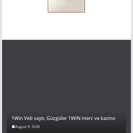
1Win Veb saytı, Güzgülər 1WIN mərc və kazino
August 9, 2026