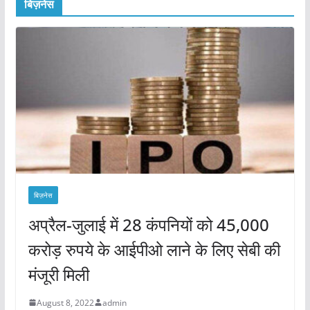
बिज़नेस
बिज़नेस
अप्रैल-जुलाई में 28 कंपनियों को 45,000
करोड़ रुपये के आईपीओ लाने के लिए सेबी की
मंजूरी मिली
August 8, 2022
admin