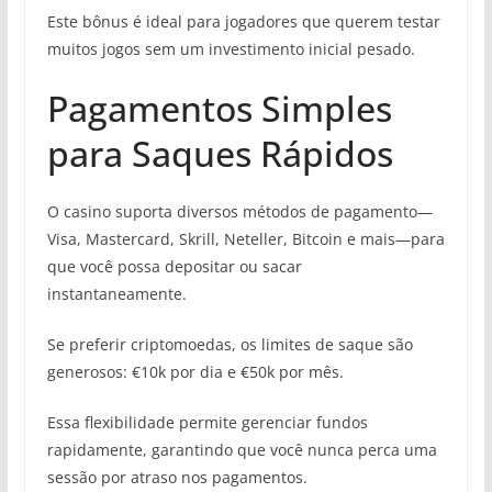
Este bônus é ideal para jogadores que querem testar
muitos jogos sem um investimento inicial pesado.
Pagamentos Simples
para Saques Rápidos
O casino suporta diversos métodos de pagamento—
Visa, Mastercard, Skrill, Neteller, Bitcoin e mais—para
que você possa depositar ou sacar
instantaneamente.
Se preferir criptomoedas, os limites de saque são
generosos: €10k por dia e €50k por mês.
Essa flexibilidade permite gerenciar fundos
rapidamente, garantindo que você nunca perca uma
sessão por atraso nos pagamentos.