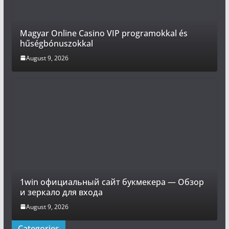
Magyar Online Casino VIP programokkal és
hűségbónuszokkal
August 9, 2026
1win официальный сайт букмекера — Обзор
и зеркало для входа
August 9, 2026
Categories