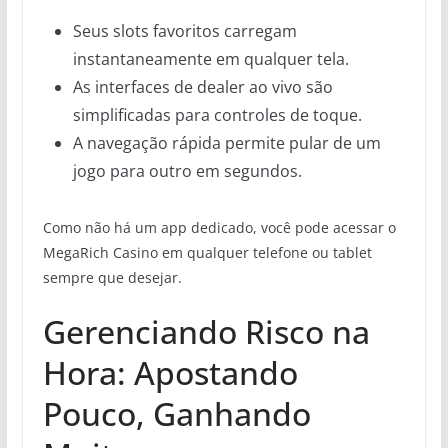
Seus slots favoritos carregam
instantaneamente em qualquer tela.
As interfaces de dealer ao vivo são
simplificadas para controles de toque.
A navegação rápida permite pular de um
jogo para outro em segundos.
Como não há um app dedicado, você pode acessar o
MegaRich Casino em qualquer telefone ou tablet
sempre que desejar.
Gerenciando Risco na
Hora: Apostando
Pouco, Ganhando