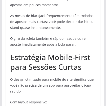
apostas em poucos momentos.
As mesas de blackjack frequentemente têm rodadas
de apostas mais curtas; você pode decidir dar hit ou
stand quase instantaneamente.
O giro da roleta também é rápido—saque ou re-
aposte imediatamente após a bola parar.
Estratégia Mobile-First
para Sessões Curtas
O design otimizado para mobile do site significa que
você não precisa de um app para aproveitar o jogo
rápido.
Com layout responsivo: