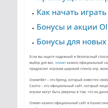
Как начать играть
Бонусы и акции Ol
Бонусы для новых
Если вы ищете надежный и безопасный способ 
выбор для вас.
олимп
казино официальный сай
предлагает игрокам широкий спектр игр, вклю
Олимпбет – это бренд, который известен сво
Casino – это официальный сайт, который лице
игроки могут быть уверены в том, что их дан
Олимп казино официальный сайт в Казахстане