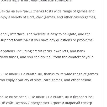
игрокам играть на смартфоне или планшете.
нсы на выигрыш, thanks to its wide range of games and
joy a variety of slots, card games, and other casino games,
endly interface. The website is easy to navigate, and the
e support team 24/7 if you have any questions or problems.
 options, including credit cards, e-wallets, and bank
hdraw funds, and you can do it all from the comfort of your
ные шансы на выигрыш, thanks to its wide range of games
n enjoy a variety of slots, card games, and other casino
оторые ищут реальные шансы на выигрыш и безопасное
ный сайт, который предлагает игрокам широкий спектр