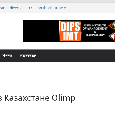
rante diversão no casino thorfortune e
uário
on https://licuorididodo.it, evita
 il massimo punteggio
ών και ασφάλειας στο διαδίκτυο με το
gr για όλους τους παίκτες
uick‑Hit Slots & Rapid Rewards for the
 pour maximiser vos gains avec casino
xclusifs
बिज़नेस
लाइफस्टाइल
 Казахстане Olimp