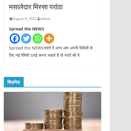
मसालेदार मिस्सा परांठा
August 8, 2022
admin
Spread the NEWS
Spread the NEWSनाश्ते में अगर आप अपनी फैमिली के
लिए नई रैसिपी ट्राई करना चाहते हैं तो पराठें की ये
बिज़नेस