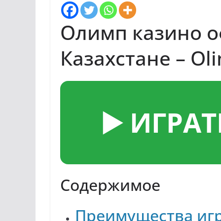
Олимп казино о
Казахстане – Ol
▶️ ИГРАТ
Содержимое
Преимущества игр