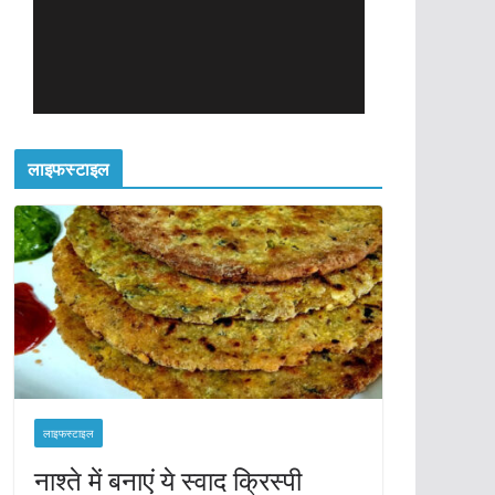
लाइफस्टाइल
लाइफस्टाइल
नाश्ते में बनाएं ये स्वाद क्रिस्पी