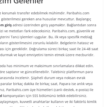
zım Gelenler
ve korumalı transfer edebilmek mühimdir. Paribahis.com
n gösterilmesi gereken ana hususlar mevcuttur. Başlangıç
om giriş
adresi üzerinden giriş yapmaktır. Bağlantıdan sonra
 ve metotları fark edeceksiniz. Paribahis.com, güvenlik ve
erini Tanı) işlemleri uygular. Bu, ilk veya spesifik meblağ
rın gösterilmesini zorunlu kılabilir. Belgelerin hatasız ve
ı için gereklidir. Doğrulama süreci birkaç saat ile 24-48 saat
rdurmak ve kayıt emniyetini temin etmek üzere mecburidir.
metoda has minimum ve maksimum sınırlamalara dikkat edin.
göre saptanır ve güncellenebilir. Talebiniz platformun para
t arasında incelenir. Şüpheli durum veya noksan evrak
paralar birkaç dakika ile birkaç saat, Papara ise anlık veya
z, Paribahis.com üye hizmetleri (canlı destek, e-posta) ile
el
kampanyaları için SSS bölümünü tetkik edebilirsiniz.
aylaşmayın, kuvvetli anahtarlar kullanın ve iki faktörlü kimlik