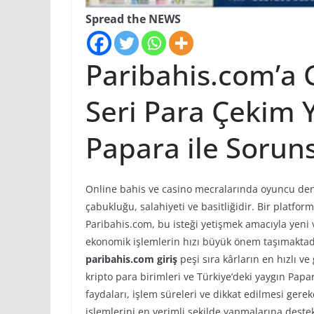
Spread the NEWS
Paribahis.com’a 
Seri Para Çekim 
Papara ile Sorun
Online bahis ve casino mecralarında oyuncu dene
çabukluğu, salahiyeti ve basitliğidir. Bir platform
Paribahis.com, bu isteği yetişmek amacıyla yeni 
ekonomik işlemlerin hızı büyük önem taşımaktadır
paribahis.com giriş
peşi sıra kârların en hızlı ve
kripto para birimleri ve Türkiye’deki yaygın Papa
faydaları, işlem süreleri ve dikkat edilmesi gerek
işlemlerini en verimli şekilde yapmalarına dest