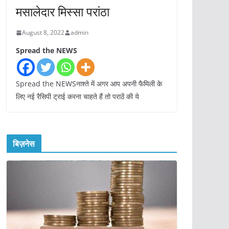
मसालेदार मिस्सा परांठा
August 8, 2022
admin
Spread the NEWS
Spread the NEWSनाश्ते में अगर आप अपनी फैमिली के
लिए नई रैसिपी ट्राई करना चाहते हैं तो पराठें की ये
बिज़नेस