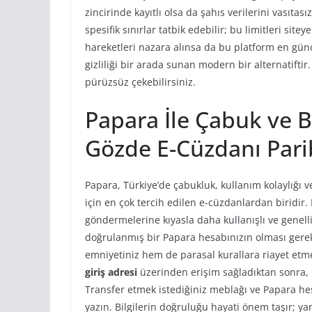
zincirinde kayıtlı olsa da şahıs verilerini vasıtas
spesifik sınırlar tatbik edebilir; bu limitleri s
hareketleri nazara alınsa da bu platform en günce
gizliliği bir arada sunan modern bir alternatiftir
pürüzsüz çekebilirsiniz.
Papara İle Çabuk ve B
Gözde E-Cüzdanı Pari
Papara, Türkiye’de çabukluk, kullanım kolaylığı v
için en çok tercih edilen e-cüzdanlardan biridir.
göndermelerine kıyasla daha kullanışlı ve genell
doğrulanmış bir Papara hesabınızın olması gereki
emniyetiniz hem de parasal kurallara riayet etm
giriş adresi
üzerinden erişim sağladıktan sonra, p
Transfer etmek istediğiniz meblağı ve Papara hes
yazın. Bilgilerin doğruluğu hayati önem taşır; ya