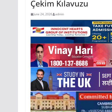
Çekim Kılavuzu
June 24, 2026
admin