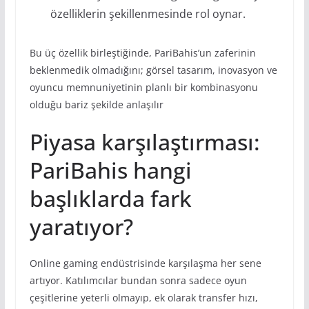
özelliklerin şekillenmesinde rol oynar.
Bu üç özellik birleştiğinde, PariBahis’un zaferinin
beklenmedik olmadığını; görsel tasarım, inovasyon ve
oyuncu memnuniyetinin planlı bir kombinasyonu
olduğu bariz şekilde anlaşılır
Piyasa karşılaştırması:
PariBahis hangi
başlıklarda fark
yaratıyor?
Online gaming endüstrisinde karşılaşma her sene
artıyor. Katılımcılar bundan sonra sadece oyun
çeşitlerine yeterli olmayıp, ek olarak transfer hızı,