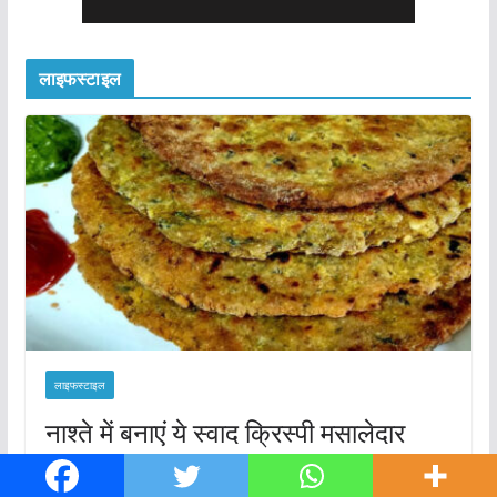
लाइफस्टाइल
लाइफस्टाइल
नाश्ते में बनाएं ये स्वाद क्रिस्पी मसालेदार
मिस्सा परांठा