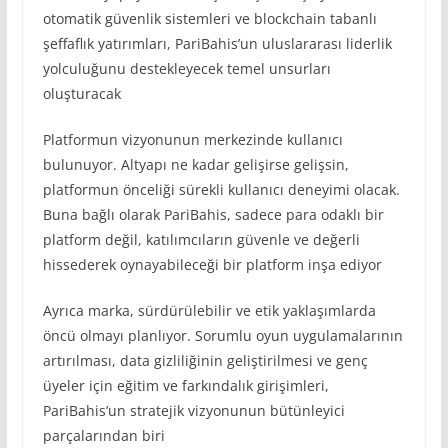
otomatik güvenlik sistemleri ve blockchain tabanlı
şeffaflık yatırımları, PariBahis’un uluslararası liderlik
yolculuğunu destekleyecek temel unsurları
oluşturacak
Platformun vizyonunun merkezinde kullanıcı
bulunuyor. Altyapı ne kadar gelişirse gelişsin,
platformun önceliği sürekli kullanıcı deneyimi olacak.
Buna bağlı olarak PariBahis, sadece para odaklı bir
platform değil, katılımcıların güvenle ve değerli
hissederek oynayabileceği bir platform inşa ediyor
Ayrıca marka, sürdürülebilir ve etik yaklaşımlarda
öncü olmayı planlıyor. Sorumlu oyun uygulamalarının
artırılması, data gizliliğinin geliştirilmesi ve genç
üyeler için eğitim ve farkındalık girişimleri,
PariBahis’un stratejik vizyonunun bütünleyici
parçalarından biri