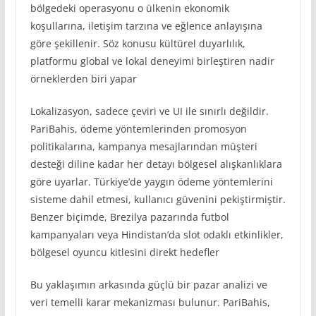
bölgedeki operasyonu o ülkenin ekonomik
koşullarına, iletişim tarzına ve eğlence anlayışına
göre şekillenir. Söz konusu kültürel duyarlılık,
platformu global ve lokal deneyimi birleştiren nadir
örneklerden biri yapar
Lokalizasyon, sadece çeviri ve UI ile sınırlı değildir.
PariBahis, ödeme yöntemlerinden promosyon
politikalarına, kampanya mesajlarından müşteri
desteği diline kadar her detayı bölgesel alışkanlıklara
göre uyarlar. Türkiye’de yaygın ödeme yöntemlerini
sisteme dahil etmesi, kullanıcı güvenini pekiştirmiştir.
Benzer biçimde, Brezilya pazarında futbol
kampanyaları veya Hindistan’da slot odaklı etkinlikler,
bölgesel oyuncu kitlesini direkt hedefler
Bu yaklaşımın arkasında güçlü bir pazar analizi ve
veri temelli karar mekanizması bulunur. PariBahis,