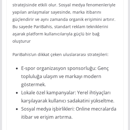
stratejisinde etkili olur. Sosyal medya fenomenleriyle
yapılan anlaşmalar sayesinde, marka itibarını
güçlendirir ve aynı zamanda organik erişimini artırır.
Bu sayede PariBahis, standart reklam tekniklerini
aşarak platform kullanıcılarıyla güçlü bir bağ
oluşturur
PariBahis’un dikkat çeken uluslararası stratejileri:
E-spor organizasyon sponsorluğu: Genç
topluluğa ulaşım ve markayı modern
göstermek.
Lokale özel kampanyalar: Yerel ihtiyaçları
karşılayarak kullanıcı sadakatini yükseltme.
Sosyal medya işbirlikleri: Online mecralarda
itibar ve erişim artırma.