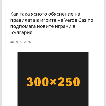
Как така ясното обяснение на
правилата в игрите на Verde Casino
подпомага новите играчи в
България
June 27, 2026