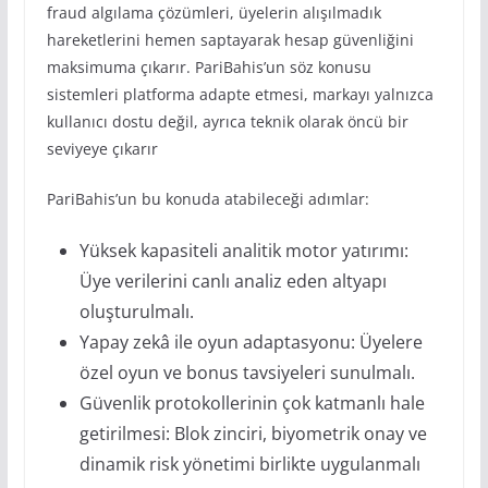
fraud algılama çözümleri, üyelerin alışılmadık
hareketlerini hemen saptayarak hesap güvenliğini
maksimuma çıkarır. PariBahis’un söz konusu
sistemleri platforma adapte etmesi, markayı yalnızca
kullanıcı dostu değil, ayrıca teknik olarak öncü bir
seviyeye çıkarır
PariBahis’un bu konuda atabileceği adımlar:
Yüksek kapasiteli analitik motor yatırımı:
Üye verilerini canlı analiz eden altyapı
oluşturulmalı.
Yapay zekâ ile oyun adaptasyonu: Üyelere
özel oyun ve bonus tavsiyeleri sunulmalı.
Güvenlik protokollerinin çok katmanlı hale
getirilmesi: Blok zinciri, biyometrik onay ve
dinamik risk yönetimi birlikte uygulanmalı