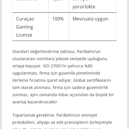
yürürlükte
Curaçao
100%
Mevzuata uygun
Gaming
License
Standart değerlendirme tablosu, PariBahis’un
uluslararası normlara yüksek seviyede uyduğunu
ortaya koyuyor. ISO 27001’in yalnızca %80
uygulanması, firma için güvenlik yönetiminde
ilerleme fırsatına işaret ediyor. Global sertifikaların
tam olarak alınması, firma için sadece güvenilirlik
sunmaz, aynı zamanda itibar açısından da büyük bir
avantaj kazandıracaktır
Toparlamak gerekirse, PariBahis’un emniyet
protokolleri, altyapı ve etik prensiplerin birleşimiyle