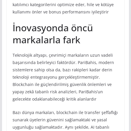
katılımcı kategorilerini optimize eder, hile ve kötüye
kullanımı önler ve bonus performansını iyileştirir
İnovasyonda öncü
markalarla fark
Teknolojik altyapı, çevrimiçi markaların uzun vadeli
başarısında belirleyici faktördür. PariBahis, modern
sistemlere sahip olsa da, bazı rakipleri kadar derin
teknoloji entegrasyonu gerçekleştirmemiştir.
Blockchain ile güçlendirilmiş güvenlik önlemleri ve
yapay zekâ tabanlı risk analizleri, PariBahis’un
gelecekte odaklanabileceği kritik alanlardır
Bazı dünya markaları, blockchain ile transfer şeffaflığı
sunarak üyelerin güvenini sağlamaktaki ve yasal
uygunluğu sağlamaktadır. Aynı şekilde, AI tabanlı