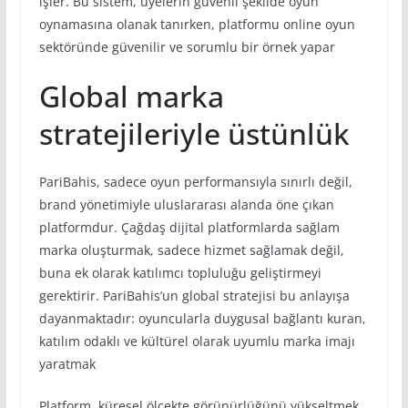
işler. Bu sistem, üyelerin güvenli şekilde oyun
oynamasına olanak tanırken, platformu online oyun
sektöründe güvenilir ve sorumlu bir örnek yapar
Global marka
stratejileriyle üstünlük
PariBahis, sadece oyun performansıyla sınırlı değil,
brand yönetimiyle uluslararası alanda öne çıkan
platformdur. Çağdaş dijital platformlarda sağlam
marka oluşturmak, sadece hizmet sağlamak değil,
buna ek olarak katılımcı topluluğu geliştirmeyi
gerektirir. PariBahis’un global stratejisi bu anlayışa
dayanmaktadır: oyuncularla duygusal bağlantı kuran,
katılım odaklı ve kültürel olarak uyumlu marka imajı
yaratmak
Platform, küresel ölçekte görünürlüğünü yükseltmek