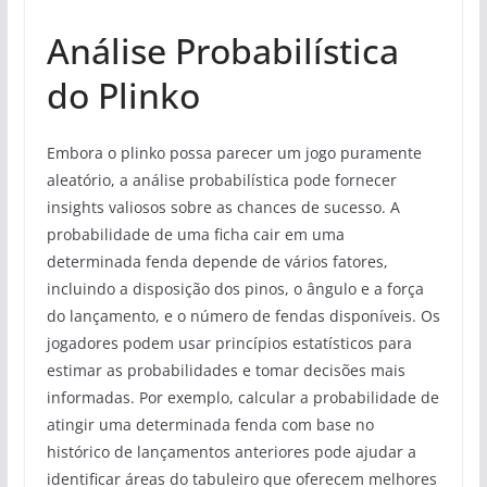
Análise Probabilística
do Plinko
Embora o plinko possa parecer um jogo puramente
aleatório, a análise probabilística pode fornecer
insights valiosos sobre as chances de sucesso. A
probabilidade de uma ficha cair em uma
determinada fenda depende de vários fatores,
incluindo a disposição dos pinos, o ângulo e a força
do lançamento, e o número de fendas disponíveis. Os
jogadores podem usar princípios estatísticos para
estimar as probabilidades e tomar decisões mais
informadas. Por exemplo, calcular a probabilidade de
atingir uma determinada fenda com base no
histórico de lançamentos anteriores pode ajudar a
identificar áreas do tabuleiro que oferecem melhores