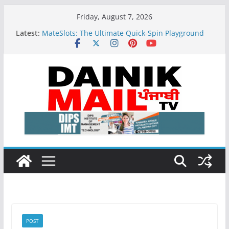
Skip
Friday, August 7, 2026
to
Latest:
MateSlots: The Ultimate Quick‑Spin Playground
content
for High‑Intensity Players
Mostbet Türkiye girişte basit adımlarla hızlı
erişim nasıl sağlanır?
Test Post Created
CrownPokies AU security guide
Test Post Created
POST