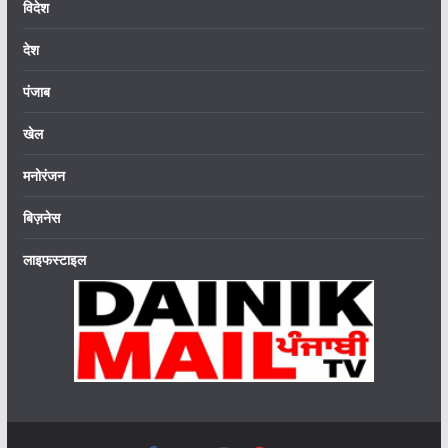
विदेश
देश
पंजाब
खेल
मनोरंजन
बिज़नेस
लाइफस्टाइल