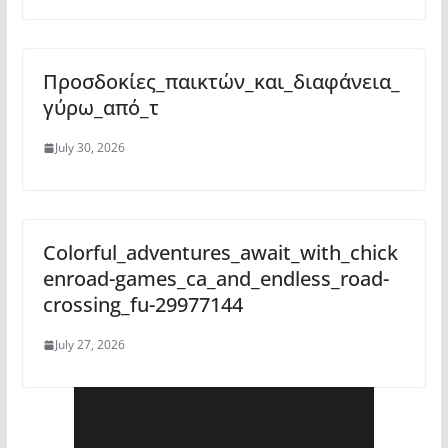
Προσδοκίες_παικτών_και_διαφάνεια_
γύρω_από_τ
July 30, 2026
Colorful_adventures_await_with_chick
enroad-games_ca_and_endless_road-
crossing_fu-29977144
July 27, 2026