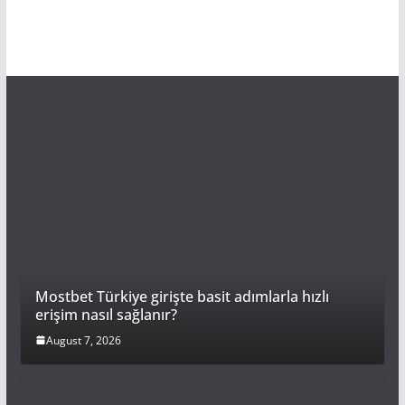
Mostbet Türkiye girişte basit adımlarla hızlı
erişim nasıl sağlanır?
August 7, 2026