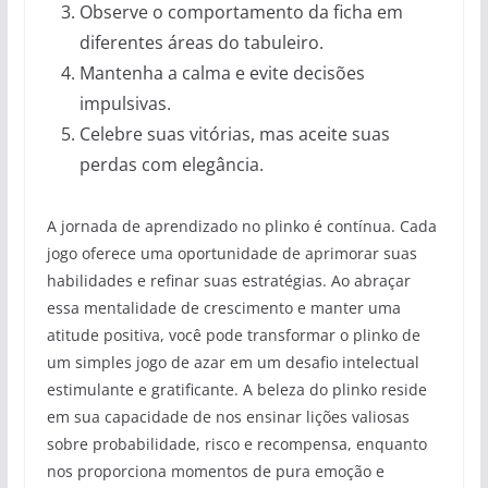
Observe o comportamento da ficha em
diferentes áreas do tabuleiro.
Mantenha a calma e evite decisões
impulsivas.
Celebre suas vitórias, mas aceite suas
perdas com elegância.
A jornada de aprendizado no plinko é contínua. Cada
jogo oferece uma oportunidade de aprimorar suas
habilidades e refinar suas estratégias. Ao abraçar
essa mentalidade de crescimento e manter uma
atitude positiva, você pode transformar o plinko de
um simples jogo de azar em um desafio intelectual
estimulante e gratificante. A beleza do plinko reside
em sua capacidade de nos ensinar lições valiosas
sobre probabilidade, risco e recompensa, enquanto
nos proporciona momentos de pura emoção e