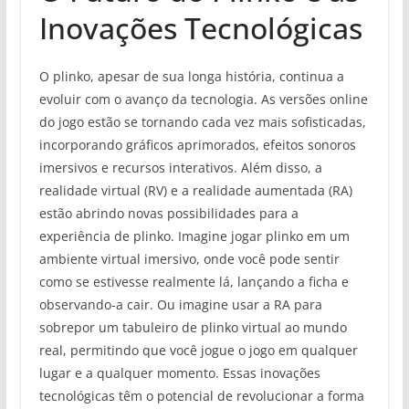
Inovações Tecnológicas
O plinko, apesar de sua longa história, continua a
evoluir com o avanço da tecnologia. As versões online
do jogo estão se tornando cada vez mais sofisticadas,
incorporando gráficos aprimorados, efeitos sonoros
imersivos e recursos interativos. Além disso, a
realidade virtual (RV) e a realidade aumentada (RA)
estão abrindo novas possibilidades para a
experiência de plinko. Imagine jogar plinko em um
ambiente virtual imersivo, onde você pode sentir
como se estivesse realmente lá, lançando a ficha e
observando-a cair. Ou imagine usar a RA para
sobrepor um tabuleiro de plinko virtual ao mundo
real, permitindo que você jogue o jogo em qualquer
lugar e a qualquer momento. Essas inovações
tecnológicas têm o potencial de revolucionar a forma