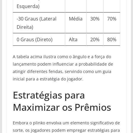
Esquerda)
-30 Graus (Lateral
Média
30%
70%
Direita)
0 Graus (Direto)
Alta
20%
80%
A tabela acima ilustra como o ângulo e a força do
lançamento podem influenciar a probabilidade de
atingir diferentes fendas, servindo como um guia
inicial para a estratégia do jogador.
Estratégias para
Maximizar os Prêmios
Embora o plinko envolva um elemento significativo de
sorte, os jogadores podem empregar estratégias para