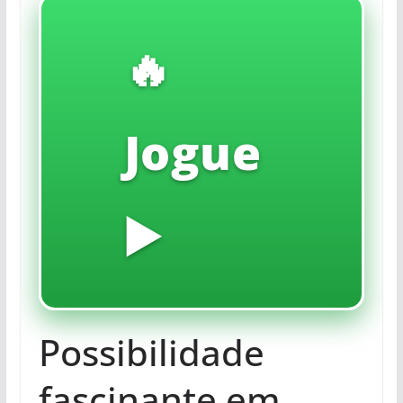
🔥
Jogue
▶️
Possibilidade
fascinante em