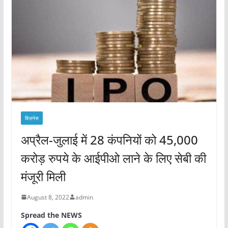
बिज़नेस
अप्रैल-जुलाई में 28 कंपनियों को 45,000
करोड़ रुपये के आईपीओ लाने के लिए सेबी की
मंजूरी मिली
August 8, 2022
admin
Spread the NEWS