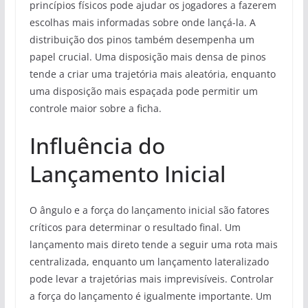
princípios físicos pode ajudar os jogadores a fazerem
escolhas mais informadas sobre onde lançá-la. A
distribuição dos pinos também desempenha um
papel crucial. Uma disposição mais densa de pinos
tende a criar uma trajetória mais aleatória, enquanto
uma disposição mais espaçada pode permitir um
controle maior sobre a ficha.
Influência do
Lançamento Inicial
O ângulo e a força do lançamento inicial são fatores
críticos para determinar o resultado final. Um
lançamento mais direto tende a seguir uma rota mais
centralizada, enquanto um lançamento lateralizado
pode levar a trajetórias mais imprevisíveis. Controlar
a força do lançamento é igualmente importante. Um