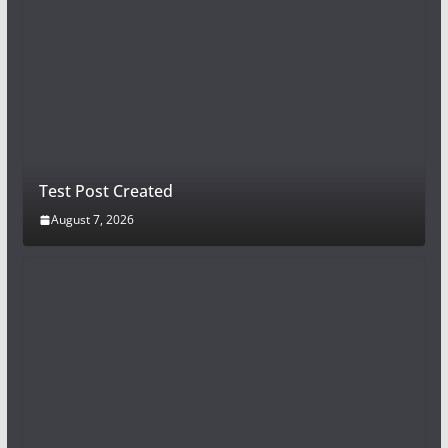
Test Post Created
August 7, 2026