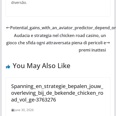
diversão.
Potential_gains_with_an_aviator_predictor_depend_o
Audacia e strategia nel chicken road casino, un
gioco che sfida ogni attraversata piena di pericoli e
premi inattesi
You May Also Like
Spanning_en_strategie_bepalen_jouw_
overleving_bij_de_bekende_chicken_ro
ad_vol_ge-3763276
June 30, 2026