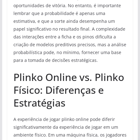
oportunidades de vitória. No entanto, é importante
lembrar que a probabilidade é apenas uma
estimativa, e que a sorte ainda desempenha um
papel significativo no resultado final. A complexidade
das interações entre a ficha e os pinos dificulta a
criação de modelos preditivos precisos, mas a análise
probabilística pode, no mínimo, fornecer uma base
para a tomada de decisões estratégicas.
Plinko Online vs. Plinko
Físico: Diferenças e
Estratégias
A experiência de jogar plinko online pode diferir
significativamente da experiência de jogar em um
ambiente físico. Em uma máquina física, os jogadores