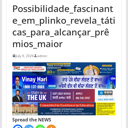
Possibilidade_fascinant
e_em_plinko_revela_táti
cas_para_alcançar_prê
mios_maior
July 9, 2026
admin
Spread the NEWS