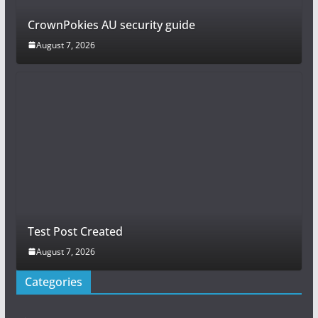
CrownPokies AU security guide
August 7, 2026
Test Post Created
August 7, 2026
Categories