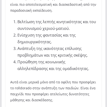
είναι πιο αποτελεσματική και διασκεδαστική από την
παραδοσιακή εκπαίδευση.
Βελτίωση της λεπτής κινητικότητας και του
συντονισμού χεριού-ματιού.
Ενίσχυση της φαντασίας και της
δημιουργικότητας.
Ανάπτυξη της ικανότητας επίλυσης
προβλημάτων και της κριτικής σκέψης.
Προώθηση της κοινωνικής
αλληλεπίδρασης και της ομαδικότητας.
Αυτά είναι μερικά μόνο από τα οφέλη που προσφέρει
το rolldorado στην ανάπτυξη των παιδιών. Είναι ένα
παιχνίδι που προσφέρει ατελείωτες δυνατότητες
μάθησης και διασκέδασης.