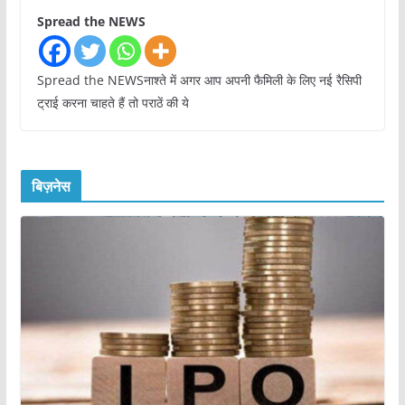
Spread the NEWS
Spread the NEWSनाश्ते में अगर आप अपनी फैमिली के लिए नई रैसिपी
ट्राई करना चाहते हैं तो पराठें की ये
बिज़नेस