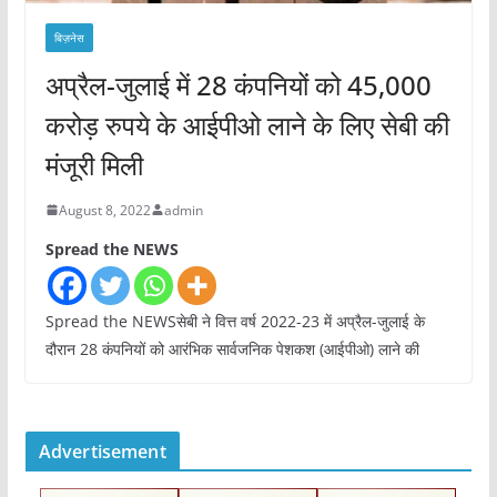
बिज़नेस
अप्रैल-जुलाई में 28 कंपनियों को 45,000
करोड़ रुपये के आईपीओ लाने के लिए सेबी की
मंजूरी मिली
August 8, 2022
admin
Spread the NEWS
Spread the NEWSसेबी ने वित्त वर्ष 2022-23 में अप्रैल-जुलाई के
दौरान 28 कंपनियों को आरंभिक सार्वजनिक पेशकश (आईपीओ) लाने की
Advertisement