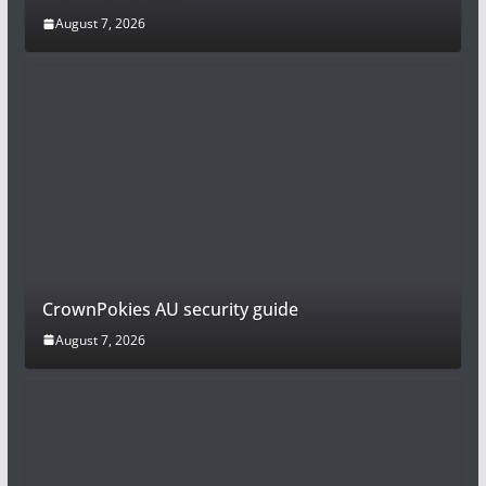
August 7, 2026
CrownPokies AU security guide
August 7, 2026