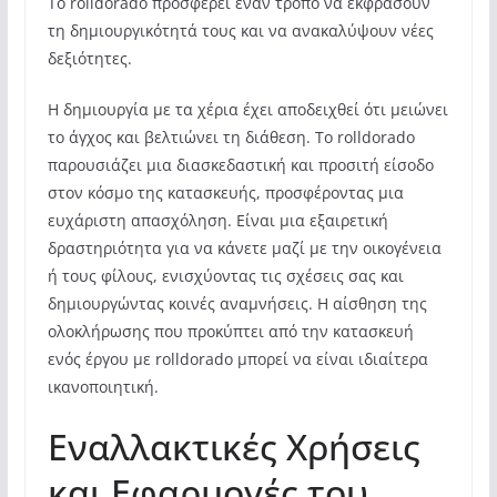
Το rolldorado προσφέρει έναν τρόπο να εκφράσουν
τη δημιουργικότητά τους και να ανακαλύψουν νέες
δεξιότητες.
Η δημιουργία με τα χέρια έχει αποδειχθεί ότι μειώνει
το άγχος και βελτιώνει τη διάθεση. Το rolldorado
παρουσιάζει μια διασκεδαστική και προσιτή είσοδο
στον κόσμο της κατασκευής, προσφέροντας μια
ευχάριστη απασχόληση. Είναι μια εξαιρετική
δραστηριότητα για να κάνετε μαζί με την οικογένεια
ή τους φίλους, ενισχύοντας τις σχέσεις σας και
δημιουργώντας κοινές αναμνήσεις. Η αίσθηση της
ολοκλήρωσης που προκύπτει από την κατασκευή
ενός έργου με rolldorado μπορεί να είναι ιδιαίτερα
ικανοποιητική.
Εναλλακτικές Χρήσεις
και Εφαρμογές του