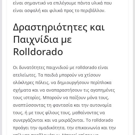
είναι σημαντικό να επιλέγουμε πάντα υλικά που
είναι ασφαλή και φιλικά προς το περιβάλλον.
Δραστηριότητες και
Παιχνίδια με
Rolldorado
Οι δυνατότητες παιχνιδιού με rolldorado είναι
ατελείωτες. Τα παιδιά μπορούν να χτίσουν
ολόκληρες πόλεις, να δημιουργήσουν περίπλοκα
σχήματα και να αναπαραστήσουν τις αγαπημένες
τους ιστορίες. Μπορούν να παίξουν μόνα τους,
αναπτύσσοντας τη φαντασία και την αυτονομία
τους, ή με τους φίλους τους, μαθαίνοντας να
συνεργάζονται και να μοιράζονται. Το rolldorado
προάγει την ομαδικότητα, την επικοινωνία και την