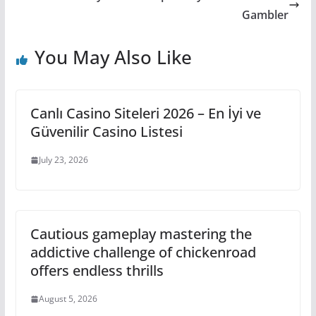
Gambler
You May Also Like
Canlı Casino Siteleri 2026 – En İyi ve
Güvenilir Casino Listesi
July 23, 2026
Cautious gameplay mastering the
addictive challenge of chickenroad
offers endless thrills
August 5, 2026