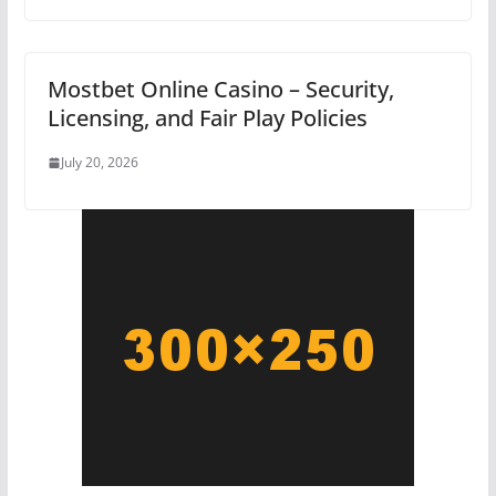
Mostbet Online Casino – Security,
Licensing, and Fair Play Policies
July 20, 2026