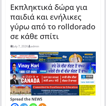
Εκπληκτικά δώρα για
παιδιά και ενήλικες
γύρω από το rolldorado
σε κάθε σπίτι
July 7, 2026
admin
Spread the NEWS