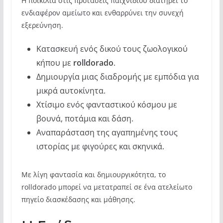
Η ποικιλία στις προτάσεις παιχνιδιού διατηρεί το
ενδιαφέρον αμείωτο και ενθαρρύνει την συνεχή
εξερεύνηση.
Κατασκευή ενός δικού τους ζωολογικού
κήπου με
rolldorado
.
Δημιουργία μιας διαδρομής με εμπόδια για
μικρά αυτοκίνητα.
Χτίσιμο ενός φανταστικού κόσμου με
βουνά, ποτάμια και δάση.
Αναπαράσταση της αγαπημένης τους
ιστορίας με φιγούρες και σκηνικά.
Με λίγη φαντασία και δημιουργικότητα, το
rolldorado μπορεί να μετατραπεί σε ένα ατελείωτο
πηγείο διασκέδασης και μάθησης.