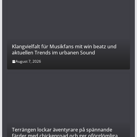
Klangvielfalt für Musikfans mit win beatz und
aktuellen Trends im urbanen Sound
August 7, 2026
Terrängen lockar äventyrare på spännande
färder med chickenroad och ger oförglömliga