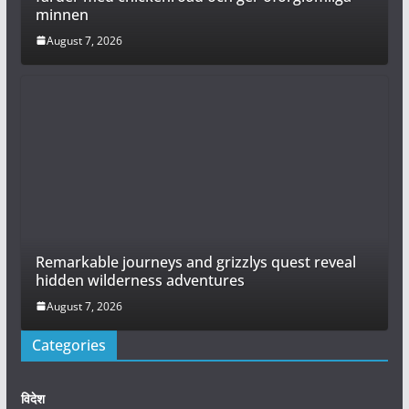
minnen
August 7, 2026
Remarkable journeys and grizzlys quest reveal
hidden wilderness adventures
August 7, 2026
Categories
विदेश