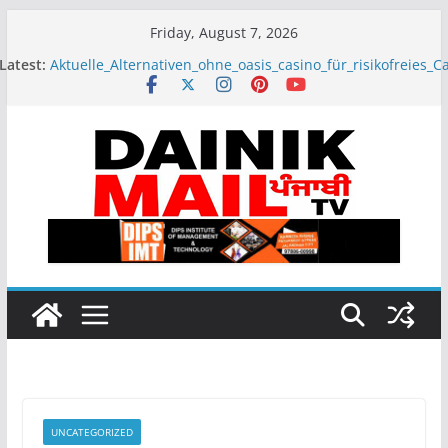
Skip
Friday, August 7, 2026
to
Latest:
Aktuelle_Alternativen_ohne_oasis_casino_für_risikofreies_C
content
sinospiel_und_hohe_G
MaChance Casino : Machines à sous rapides & Gains
instantanés pour des sessions express
Klangvielfalt für Musikfans mit win beatz und aktuellen
Trends im urbanen Sound
Terrängen lockar äventyrare på spännande färder med
chickenroad och ger oförglömliga minnen
Remarkable journeys and grizzlys quest reveal hidden
wilderness adventures
UNCATEGORIZED