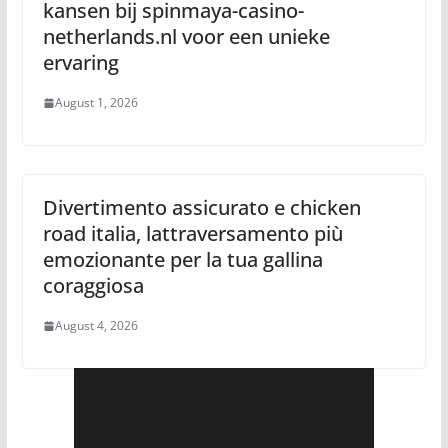
kansen bij spinmaya-casino-
netherlands.nl voor een unieke
ervaring
August 1, 2026
Divertimento assicurato e chicken
road italia, lattraversamento più
emozionante per la tua gallina
coraggiosa
August 4, 2026