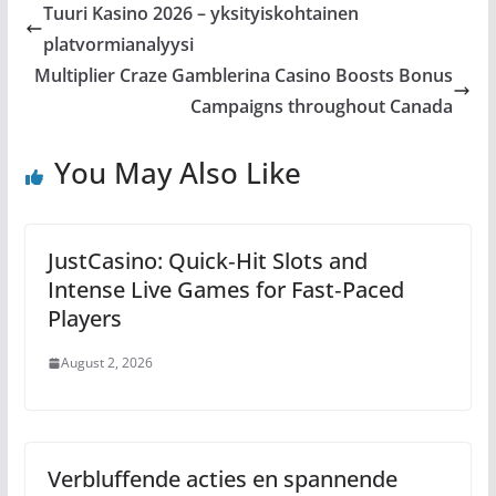
Tuuri Kasino 2026 – yksityiskohtainen
platvormianalyysi
Multiplier Craze Gamblerina Casino Boosts Bonus
Campaigns throughout Canada
You May Also Like
JustCasino: Quick‑Hit Slots and
Intense Live Games for Fast‑Paced
Players
August 2, 2026
Verbluffende acties en spannende