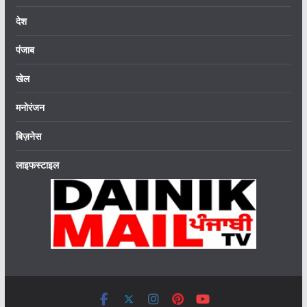
देश
पंजाब
खेल
मनोरंजन
बिज़नेस
लाइफस्टाइल