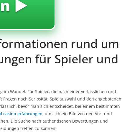
n ▶️
formationen rund um
ungen für Spieler und
ig im Wandel. Für Spieler, die nach einer verlässlichen und
oft Fragen nach Seriosität, Spielauswahl und den angebotenen
lässlich, bevor man sich entscheidet, bei einem bestimmten
ol casino erfahrungen
, um sich ein Bild von den Vor- und
achen. Die Suche nach authentischen Bewertungen und
heidungen treffen zu können.