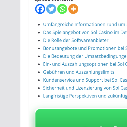
Umfangreiche Informationen rund um so
Das Spielangebot von Sol Casino im Det
Die Rolle der Softwareanbieter
Bonusangebote und Promotionen bei S
Die Bedeutung der Umsatzbedingunge
Ein- und Auszahlungsoptionen bei Sol 
Gebühren und Auszahlungslimits
Kundenservice und Support bei Sol Ca
Sicherheit und Lizenzierung von Sol Ca
Langfristige Perspektiven und zukünfti