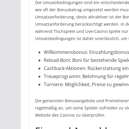
Die Umsatzbedingungen sind ein entscheidender
wie oft der Bonusbetrag umgesetzt werden muss,
Umsatzanforderung, desto attraktiver ist der Bon
Umsatzanforderung berücksichtigt werden. In d
während Tischspiele und Live-Casino-Spiele nur 
Umsatzbedingungen ist daher unerlässlich, um
Willkommensbonus: Einzahlungsbonus 
Reload-Boni: Boni für bestehende Spiel
Cashback-Aktionen: Rückerstattung eine
Treueprogramm: Belohnung für regelm
Turniere: Möglichkeit, Preise zu gewin
Die genannten Bonusangebote und Promotionen s
regelmäßig an, um seine Spieler zufrieden zu st
Website des Casinos zu überprüfen.