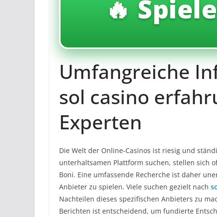
🔥 Spiele
Umfangreiche In
sol casino erfahr
Experten
Die Welt der Online-Casinos ist riesig und ständ
unterhaltsamen Plattform suchen, stellen sich 
Boni. Eine umfassende Recherche ist daher uner
Anbieter zu spielen. Viele suchen gezielt nach
s
Nachteilen dieses spezifischen Anbieters zu m
Berichten ist entscheidend, um fundierte Entsc