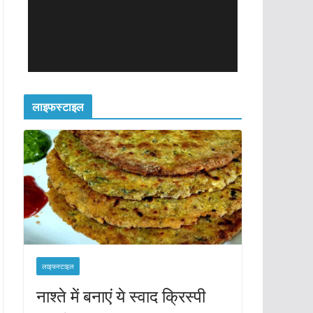
लाइफस्टाइल
लाइफस्टाइल
नाश्ते में बनाएं ये स्वाद क्रिस्पी