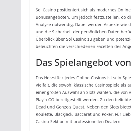
Sol Casino positioniert sich als modernes Onlin
Bonusangeboten. Um jedoch festzustellen, ob di
Analyse notwendig. Dabei werden Aspekte wie d
und die Sicherheit der persönlichen Daten berücks
Überblick über Sol Casino zu geben und potenzi
beleuchten die verschiedenen Facetten des Ang
Das Spielangebot von 
Das Herzstück jedes Online-Casinos ist sein Spi
Vielfalt, die sowohl klassische Casinospiele al
einer großen Auswahl an Slots wählen, die von
Play'n GO bereitgestellt werden. Zu den beliebte
Dead und Gonzo's Quest. Neben den Slots bietet
Roulette, Blackjack, Baccarat und Poker. Für Lie
Casino-Sektion mit professionellen Dealern.