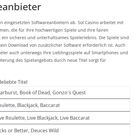
eanbieter
n eingesetzten Softwareanbietern ab. Sol Casino arbeitet mit
n, die für ihre hochwertigen Spiele und ihre fairen
t ein sicheres und unterhaltsames Spielerlebnis. Die Spiele sind
kein Download von zusätzlicher Software erforderlich ist. Auch
ieler auch unterwegs ihre Lieblingsspiele auf Smartphones und
terung des Spielangebots durch neue Titel sorgt für
eliebte Titel
tarburst, Book of Dead, Gonzo's Quest
ulette, Blackjack, Baccarat
ve Roulette, Live Blackjack, Live Baccarat
cks or Better, Deuces Wild