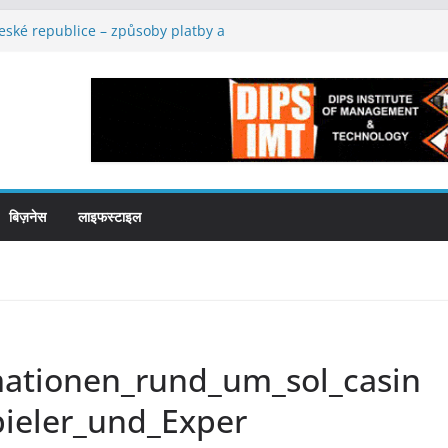
eské republice – způsoby platby a
zgülər 1WIN mərc və kazino
an Vegas – Wsparcie gracza
no VIP programokkal és
 сайт букмекера — Обзор и зеркало
बिज़नेस
लाइफस्टाइल
ationen_rund_um_sol_casin
pieler_und_Exper