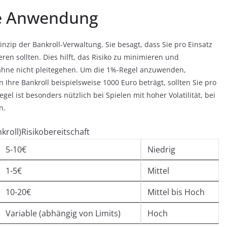
re Anwendung
rinzip der Bankroll-Verwaltung. Sie besagt, dass Sie pro Einsatz
eren sollten. Dies hilft, das Risiko zu minimieren und
trähne nicht pleitegehen. Um die 1%-Regel anzuwenden,
Ihre Bankroll beispielsweise 1000 Euro beträgt, sollten Sie pro
egel ist besonders nützlich bei Spielen mit hoher Volatilität, bei
n.
kroll)Risikobereitschaft
5-10€
Niedrig
1-5€
Mittel
10-20€
Mittel bis Hoch
Variable (abhängig von Limits)
Hoch