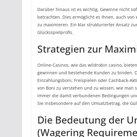
Darüber hinaus ist es wichtig, Gewinne nicht sof
betrachten. Dies ermöglicht es Ihnen, auch von 
zu maximieren. Ein klar strukturierter Ansatz zu
Glücksspielprofis.
Strategien zur Maxi
Online-Casinos, wie das wildrobin casino, biet
gewinnen und bestehende Kunden zu binden. D
Einzahlungsboni, Freispielen oder Cashback-Akti
von Boni zu verstehen und zu wissen, wie man s
immer die damit verbundenen Bedingungen und 
Sie insbesondere auf den Umsatzbetrag, die Gül
Die Bedeutung der 
(Wagering Requireme