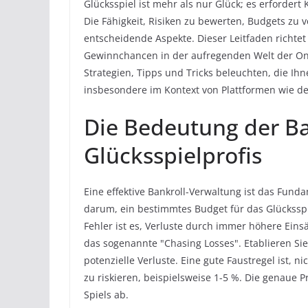
Glücksspiel ist mehr als nur Glück; es erfordert
Die Fähigkeit, Risiken zu bewerten, Budgets zu 
entscheidende Aspekte. Dieser Leitfaden richtet
Gewinnchancen in der aufregenden Welt der On
Strategien, Tipps und Tricks beleuchten, die Ih
insbesondere im Kontext von Plattformen wie de
Die Bedeutung der Ba
Glücksspielprofis
Eine effektive Bankroll-Verwaltung ist das Funda
darum, ein bestimmtes Budget für das Glücksspie
Fehler ist es, Verluste durch immer höhere Eins
das sogenannte "Chasing Losses". Etablieren Sie
potenzielle Verluste. Eine gute Faustregel ist, n
zu riskieren, beispielsweise 1-5 %. Die genaue P
Spiels ab.