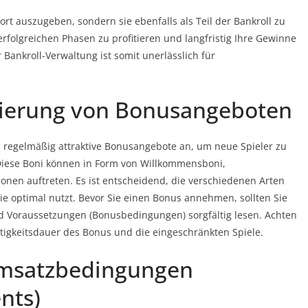
ort auszugeben, sondern sie ebenfalls als Teil der Bankroll zu
erfolgreichen Phasen zu profitieren und langfristig Ihre Gewinne
r Bankroll-Verwaltung ist somit unerlässlich für
mierung von Bonusangeboten
en regelmäßig attraktive Bonusangebote an, um neue Spieler zu
iese Boni können in Form von Willkommensboni,
onen auftreten. Es ist entscheidend, die verschiedenen Arten
ie optimal nutzt. Bevor Sie einen Bonus annehmen, sollten Sie
Voraussetzungen (Bonusbedingungen) sorgfältig lesen. Achten
tigkeitsdauer des Bonus und die eingeschränkten Spiele.
Umsatzbedingungen
nts)