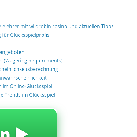
lelehrer mit wildrobin casino und aktuellen Tipps
für Glücksspielprofis
sangeboten
n (Wagering Requirements)
cheinlichkeitsberechnung
nnwahrscheinlichkeit
 im Online-Glücksspiel
ge Trends im Glücksspiel
n ▶️