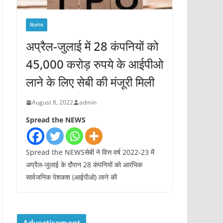
बिज़नेस
अप्रैल-जुलाई में 28 कंपनियों को
45,000 करोड़ रुपये के आईपीओ
लाने के लिए सेबी की मंजूरी मिली
August 8, 2022
admin
Spread the NEWS
Spread the NEWSसेबी ने वित्त वर्ष 2022-23 में
अप्रैल-जुलाई के दौरान 28 कंपनियों को आरंभिक
सार्वजनिक पेशकश (आईपीओ) लाने की