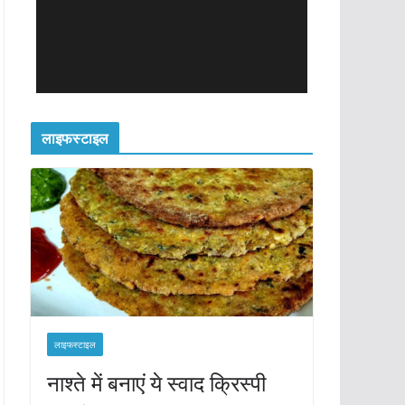
लाइफस्टाइल
लाइफस्टाइल
नाश्ते में बनाएं ये स्वाद क्रिस्पी