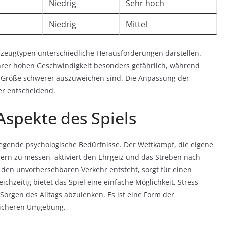
Niedrig
Sehr hoch
Niedrig
Mittel
hrzeugtypen unterschiedliche Herausforderungen darstellen.
ihrer hohen Geschwindigkeit besonders gefährlich, während
r Größe schwerer auszuweichen sind. Die Anpassung der
er entscheidend.
Aspekte des Spiels
legende psychologische Bedürfnisse. Der Wettkampf, die eigene
lern zu messen, aktiviert den Ehrgeiz und das Streben nach
h den unvorhersehbaren Verkehr entsteht, sorgt für einen
chzeitig bietet das Spiel eine einfache Möglichkeit, Stress
rgen des Alltags abzulenken. Es ist eine Form der
 sicheren Umgebung.