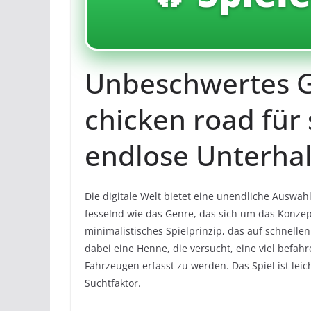
Unbeschwertes 
chicken road für
endlose Unterha
Die digitale Welt bietet eine unendliche Auswahl
fesselnd wie das Genre, das sich um das Konzep
minimalistisches Spielprinzip, das auf schnellen
dabei eine Henne, die versucht, eine viel befa
Fahrzeugen erfasst zu werden. Das Spiel ist lei
Suchtfaktor.