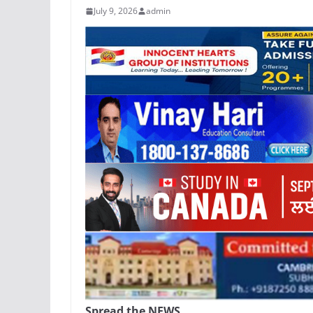
July 9, 2026
admin
Spread the NEWS