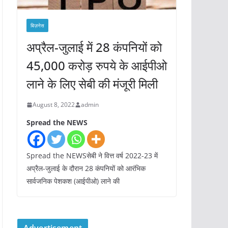
बिज़नेस
अप्रैल-जुलाई में 28 कंपनियों को
45,000 करोड़ रुपये के आईपीओ
लाने के लिए सेबी की मंजूरी मिली
August 8, 2022
admin
Spread the NEWS
Spread the NEWSसेबी ने वित्त वर्ष 2022-23 में
अप्रैल-जुलाई के दौरान 28 कंपनियों को आरंभिक
सार्वजनिक पेशकश (आईपीओ) लाने की