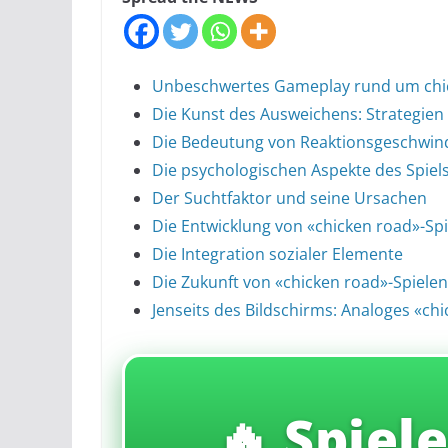
Unbeschwertes Gameplay rund um chick
Die Kunst des Ausweichens: Strategien
Die Bedeutung von Reaktionsgeschwind
Die psychologischen Aspekte des Spiel
Der Suchtfaktor und seine Ursachen
Die Entwicklung von «chicken road»-Sp
Die Integration sozialer Elemente
Die Zukunft von «chicken road»-Spielen
Jenseits des Bildschirms: Analoges «chi
🔥 Spiele