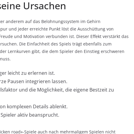
seine Ursachen
unter anderem auf das Belohnungssystem im Gehirn
pur und jeder erreichte Punkt löst die Ausschüttung von
eude und Motivation verbunden ist. Dieser Effekt verstärkt das
suchen. Die Einfachheit des Spiels trägt ebenfalls zum
der Lernkurven gibt, die dem Spieler den Einstieg erschweren
enuss.
r leicht zu erlernen ist.
urze Pausen integrieren lassen.
sfaktor und die Möglichkeit, die eigene Bestzeit zu
 von komplexen Details ablenkt.
Spieler aktiv beansprucht.
hicken road»-Spiele auch nach mehrmaligem Spielen nicht