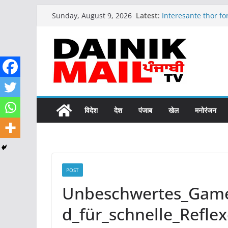
Skip
Latest:
Interesante thor fo
Sunday, August 9, 2026
to
cultural
Riviera Casino bonu
content
najboljše promocij
WinSpirit Online C
Casino Terrazur en 
Magius Casino : Li
Ultra‑Rapide
विदेश
देश
पंजाब
खेल
मनोरंजन
POST
Unbeschwertes_Game
d_für_schnelle_Refl