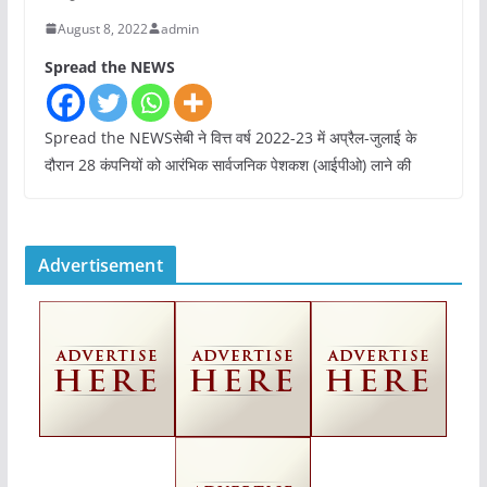
August 8, 2022
admin
Spread the NEWS
Spread the NEWSसेबी ने वित्त वर्ष 2022-23 में अप्रैल-जुलाई के
दौरान 28 कंपनियों को आरंभिक सार्वजनिक पेशकश (आईपीओ) लाने की
Advertisement