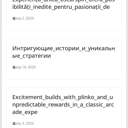
ibilități_inedite_pentru_pasionații_de
July 2, 2026
Интригующие_истории_и_уникальн
ые_стратегии
July 14, 2026
Excitement_builds_with_plinko_and_u
npredictable_rewards_in_a_classic_arc
ade_expe
July 3, 2026