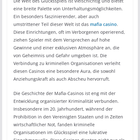
Die Welt des Glücksspiels ist vielschichtig und bietet
eine breite Palette von Unterhaltungsmöglichkeiten.
Ein besonders faszinierender, aber auch
umstrittener Teil dieser Welt ist das
mafia casino
.
Diese Einrichtungen, oft im Verborgenen operierend,
ziehen Spieler mit dem Versprechen auf hohe
Gewinne und einer exklusiven Atmosphäre an, die
von Geheimnis und Gefahr umgeben ist. Die
Verbindung zu kriminellen Organisationen verleiht
diesen Casinos eine besondere Aura, die sowohl
Anziehungskraft als auch Abscheu hervorruft.
Die Geschichte der Mafia-Casinos ist eng mit der
Entwicklung organisierter Kriminalität verbunden.
Insbesondere im 20. Jahrhundert, während der
Prohibition in den Vereinigten Staaten und in Zeiten
wirtschaftlicher Not, fanden kriminelle
Organisationen im Glücksspiel eine lukrative