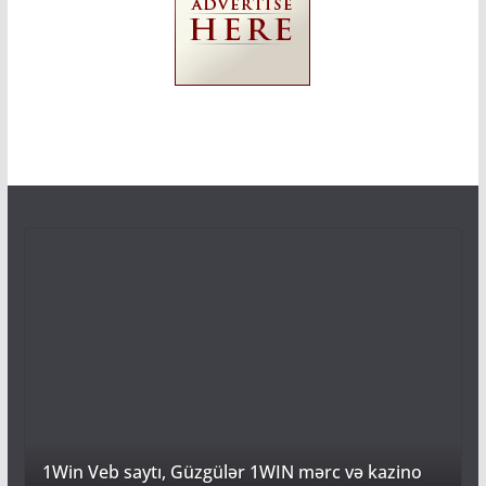
1Win Veb saytı, Güzgülər 1WIN mərc və kazino