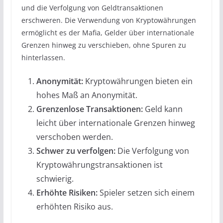
und die Verfolgung von Geldtransaktionen
erschweren. Die Verwendung von Kryptowährungen
ermöglicht es der Mafia, Gelder über internationale
Grenzen hinweg zu verschieben, ohne Spuren zu
hinterlassen.
Anonymität:
Kryptowährungen bieten ein
hohes Maß an Anonymität.
Grenzenlose Transaktionen:
Geld kann
leicht über internationale Grenzen hinweg
verschoben werden.
Schwer zu verfolgen:
Die Verfolgung von
Kryptowährungstransaktionen ist
schwierig.
Erhöhte Risiken:
Spieler setzen sich einem
erhöhten Risiko aus.