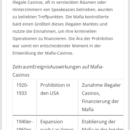
Illegale Casinos, oft in versteckten Räumen oder
Hinterzimmern von Speakeasies betrieben, wurden
zu beliebten Treffpunkten. Die Mafia kontrollierte
bald einen Großteil dieses illegalen Marktes und
nutzte die Einnahmen, um ihre kriminellen
Operationen zu finanzieren. Die Ära der Prohibition
war somit ein entscheidender Moment in der
Entwicklung der Mafia-Casinos.
ZeitraumEreignisAuswirkungen auf Mafia-
Casinos
1920-
Prohibition in
Zunahme illegaler
1933
den USA
Casinos,
Finanzierung der
Mafia
1940er-
Expansion
Etablierung der
1960er
nach Las Vegas
Mafia in der legalen