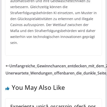
automatisieren und ihre Geldwäschetechniken zu
verbessern. Gleichzeitig können die
Strafverfolgungsbehörden KI einsetzen, um Muster in
den Glücksspielaktivitäten zu erkennen und illegale
Casinos aufzuspüren. Der Wettlauf zwischen der
Mafia und den Strafverfolgungsbehörden wird daher
weiterhin von technologischen Innovationen geprägt
sein.
Umfangreiche_Gewinnchancen_entdecken_mit_dem_Ze
Unerwartete_Wendungen_offenbaren_die_dunkle_Seite_
You May Also Like
Experiența_unică_oscarspin_oferă_pos