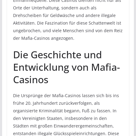
Einnahmequelle. Diese Casinos dienten nicht nur als
Orte der Unterhaltung, sondern auch als
Drehscheiben für Geldwäsche und andere illegale
Aktivitäten. Die Faszination für diese Schattenwelt ist
ungebrochen, und viele Menschen sind von dem Reiz
der Mafia-Casinos angezogen.
Die Geschichte und
Entwicklung von Mafia-
Casinos
Die Ursprünge der Mafia-Casinos lassen sich bis ins
frühe 20. Jahrhundert zurückverfolgen, als
organisierte Kriminalität begann, Fuß zu fassen. In
den Vereinigten Staaten, insbesondere in den
Städten mit großen Einwanderergemeinschaften,
entstanden illegale Glücksspieleinrichtungen. Diese