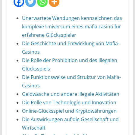
Unerwartete Wendungen kennzeichnen das
komplexe Universum eines mafia casino für
erfahrene Glücksspieler
Die Geschichte und Entwicklung von Mafia-
Casinos
Die Rolle der Prohibition und des illegalen
Glücksspiels
Die Funktionsweise und Struktur von Mafia-
Casinos
Geldwäsche und andere illegale Aktivitäten
Die Rolle von Technologie und Innovation
Online-Glücksspiel und Kryptowährungen
Die Auswirkungen auf die Gesellschaft und
Wirtschaft