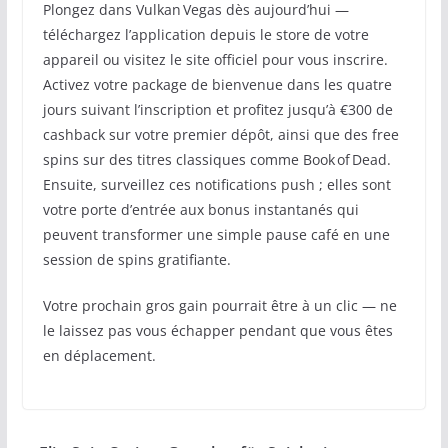
Plongez dans Vulkan Vegas dès aujourd’hui —
téléchargez l’application depuis le store de votre
appareil ou visitez le site officiel pour vous inscrire.
Activez votre package de bienvenue dans les quatre
jours suivant l’inscription et profitez jusqu’à €300 de
cashback sur votre premier dépôt, ainsi que des free
spins sur des titres classiques comme Book of Dead.
Ensuite, surveillez ces notifications push ; elles sont
votre porte d’entrée aux bonus instantanés qui
peuvent transformer une simple pause café en une
session de spins gratifiante.
Votre prochain gros gain pourrait être à un clic — ne
le laissez pas vous échapper pendant que vous êtes
en déplacement.