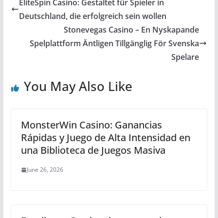
EliteSpin Casino: Gestaltet für Spieler in
Deutschland, die erfolgreich sein wollen
Stonevegas Casino – En Nyskapande
Spelplattform Äntligen Tillgänglig För Svenska
Spelare
You May Also Like
MonsterWin Casino: Ganancias
Rápidas y Juego de Alta Intensidad en
una Biblioteca de Juegos Masiva
June 26, 2026