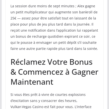
La session dure moins de sept minutes ; Alex gagne
un petit multiplicateur qui augmente son bankroll de
25€ — assez pour être satisfait tout en laissant de la
place pour plus de jeu plus tard dans la journée. Il
reçoit une notification dans l’application lui rappelant
un bonus de recharge quotidien expirant ce soir, ce
qui le pousse à envisager un petit dépôt s’il souhaite
faire une autre partie rapide plus tard dans la soirée.
Réclamez Votre Bonus
& Commencez à Gagner
Maintenant
Si vous êtes prêt à vivre de courtes explosions
d’excitation sans y consacrer des heures,
Vulkan Vegas Casino est fait pour vous. L’interface