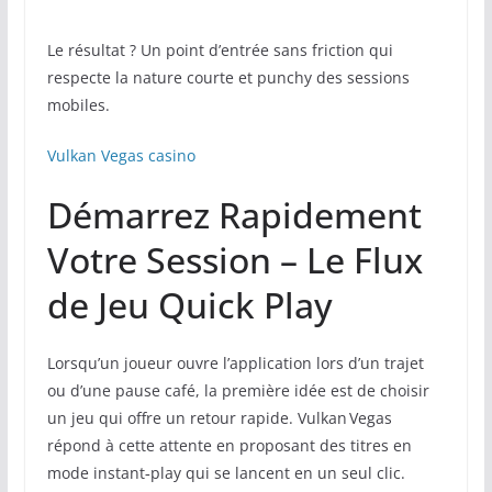
Le résultat ? Un point d’entrée sans friction qui
respecte la nature courte et punchy des sessions
mobiles.
Vulkan Vegas casino
Démarrez Rapidement
Votre Session – Le Flux
de Jeu Quick Play
Lorsqu’un joueur ouvre l’application lors d’un trajet
ou d’une pause café, la première idée est de choisir
un jeu qui offre un retour rapide. Vulkan Vegas
répond à cette attente en proposant des titres en
mode instant‑play qui se lancent en un seul clic.