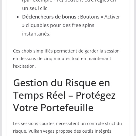
un seul clic.
Déclencheurs de bonus :
Boutons « Activer
» cliquables pour des free spins
instantanés.
Ces choix simplifiés permettent de garder la session
en dessous de cinq minutes tout en maintenant
l’excitation.
Gestion du Risque en
Temps Réel – Protégez
Votre Portefeuille
Les sessions courtes nécessitent un contrôle strict du
risque. Vulkan Vegas propose des outils intégrés