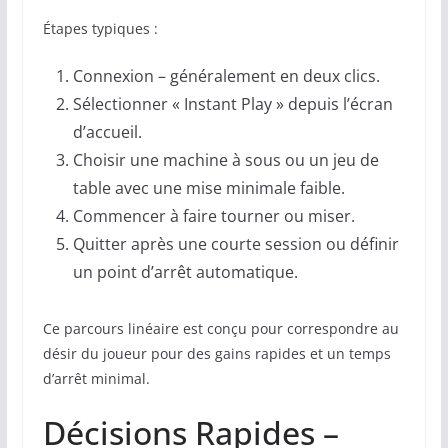
Étapes typiques :
Connexion – généralement en deux clics.
Sélectionner « Instant Play » depuis l’écran
d’accueil.
Choisir une machine à sous ou un jeu de
table avec une mise minimale faible.
Commencer à faire tourner ou miser.
Quitter après une courte session ou définir
un point d’arrêt automatique.
Ce parcours linéaire est conçu pour correspondre au
désir du joueur pour des gains rapides et un temps
d’arrêt minimal.
Décisions Rapides –