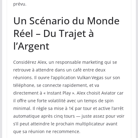
prévu.
Un Scénario du Monde
Réel – Du Trajet à
l’Argent
Considérez Alex, un responsable marketing qui se
retrouve à attendre dans un café entre deux
réunions. Il ouvre l’application Vulkan Vegas sur son
téléphone, se connecte rapidement, et va
directement à « Instant Play ». Alex choisit Aviator car
il offre une forte volatilité avec un temps de spin
minimal. Il règle sa mise à 1€ par tour et active l’arrêt
automatique après cinq tours — juste assez pour voir
s’il peut atteindre le prochain multiplicateur avant
que sa réunion ne recommence.