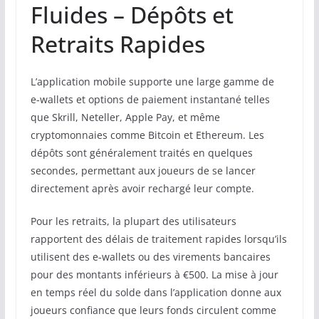
Fluides – Dépôts et
Retraits Rapides
L’application mobile supporte une large gamme de
e‑wallets et options de paiement instantané telles
que Skrill, Neteller, Apple Pay, et même
cryptomonnaies comme Bitcoin et Ethereum. Les
dépôts sont généralement traités en quelques
secondes, permettant aux joueurs de se lancer
directement après avoir rechargé leur compte.
Pour les retraits, la plupart des utilisateurs
rapportent des délais de traitement rapides lorsqu’ils
utilisent des e‑wallets ou des virements bancaires
pour des montants inférieurs à €500. La mise à jour
en temps réel du solde dans l’application donne aux
joueurs confiance que leurs fonds circulent comme