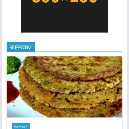
लाइफस्टाइल
लाइफस्टाइल