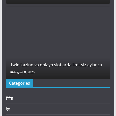
1win kazino və onlayn slotlarda limitsiz əyləncə
August 8, 2026
Categories
विदेश
देश