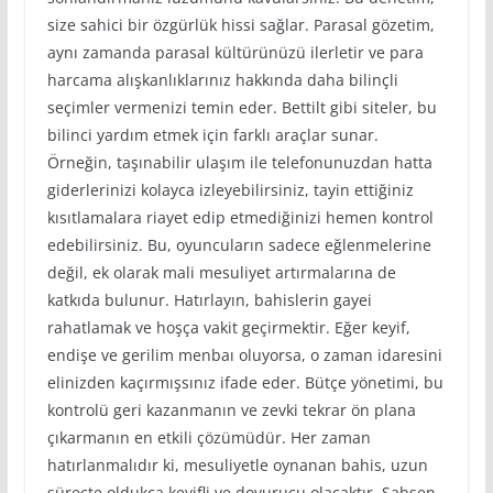
size sahici bir özgürlük hissi sağlar. Parasal gözetim,
aynı zamanda parasal kültürünüzü ilerletir ve para
harcama alışkanlıklarınız hakkında daha bilinçli
seçimler vermenizi temin eder. Bettilt gibi siteler, bu
bilinci yardım etmek için farklı araçlar sunar.
Örneğin, taşınabilir ulaşım ile telefonunuzdan hatta
giderlerinizi kolayca izleyebilirsiniz, tayin ettiğiniz
kısıtlamalara riayet edip etmediğinizi hemen kontrol
edebilirsiniz. Bu, oyuncuların sadece eğlenmelerine
değil, ek olarak mali mesuliyet artırmalarına de
katkıda bulunur. Hatırlayın, bahislerin gayei
rahatlamak ve hoşça vakit geçirmektir. Eğer keyif,
endişe ve gerilim menbaı oluyorsa, o zaman idaresini
elinizden kaçırmışsınız ifade eder. Bütçe yönetimi, bu
kontrolü geri kazanmanın ve zevki tekrar ön plana
çıkarmanın en etkili çözümüdür. Her zaman
hatırlanmalıdır ki, mesuliyetle oynanan bahis, uzun
süreçte oldukça keyifli ve doyurucu olacaktır. Şahsen