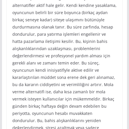
alternatifler aktif hale gelir. Kendi kendine yasaklama,
oyuncunun belirli bir süre boyunca (birkaç aydan
birkaç seneye kadar) siteye ulaşımını bütünüyle
durdurmasına olanak tanır. Bu süre zarfında, hesap
dondurulur, para yatırma işlemleri engellenir ve
hatta pazarlama iletişimi kesilir. Bu, kişinin bahis
alışkanlıklarından uzaklaşması, problemlerini
değerlendirmesi ve profesyonel yardım alması için
gerekli alanı ve zamanı temin eder. Bu süreç,
oyuncunun kendi inisiyatifiyle aktive edilir ve
kararlaştırılan müddet sona erene dek geri alınamaz,
bu da kararın ciddiyetini ve verimliliğini artırır. Mola
verme alternatifi ise, daha kısa zamanlı bir mola
vermek isteyen kullanıcılar için mükemmeldir. Birkaç
günden birkaç haftaya değin devam edebilen bu
periyotta, oyuncunun hesabı muvakkaten
dondurulur. Bu, bahis alışkanlıklarını yeniden
değerlendirmek, stresi azaltmak veya sadece