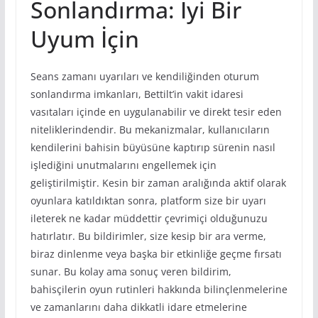
Sonlandırma: İyi Bir
Uyum İçin
Seans zamanı uyarıları ve kendiliğinden oturum
sonlandırma imkanları, Bettilt’in vakit idaresi
vasıtaları içinde en uygulanabilir ve direkt tesir eden
niteliklerindendir. Bu mekanizmalar, kullanıcıların
kendilerini bahisin büyüsüne kaptırıp sürenin nasıl
işlediğini unutmalarını engellemek için
geliştirilmiştir. Kesin bir zaman aralığında aktif olarak
oyunlara katıldıktan sonra, platform size bir uyarı
ileterek ne kadar müddettir çevrimiçi olduğunuzu
hatırlatır. Bu bildirimler, size kesip bir ara verme,
biraz dinlenme veya başka bir etkinliğe geçme fırsatı
sunar. Bu kolay ama sonuç veren bildirim,
bahisçilerin oyun rutinleri hakkında bilinçlenmelerine
ve zamanlarını daha dikkatli idare etmelerine