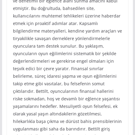
ve denetimli bir eğlence alanı sunma amacını kabul
etmiştir. Bu doğrultuda, bahsedilen site,
kullanıcılarını muhtemel tehlikeleri üzerine haberdar
etmek için proaktif adımlar atar. Kapsamlı
bilgilendirme materyalleri, kendine yardım araçları ve
tiryakilikle savaşan derneklere yönlendirmelerle
oyunculara tam destek sunulur. Bu yaklaşım,
oyuncuların oyun eğilimlerini sistematik bir şekilde
değerlendirmeleri ve gerekirse engel olmaları için
teşvik edici bir çevre yaratır. Finansal sınırlar
belirleme, süreç idaresi yapma ve oyun eğilimlerini
takip etme gibi vasıtalar, bu felsefenin somut
çıktılarıdır. Bettilt, oyuncularının finansal hallerini
riske sokmadan, hoş ve devamlı bir eğlence yaşantısı
yaşamalarını hedefler. Mesuliyetli oyun felsefesi, ek
olarak yasal yaşın altındakilerin gözetilmesi,
hilekarlıkla başa çıkma ve dürüst bahis prensiblerinin
uygulanması gibi saha da barındırır. Bettilt giriş