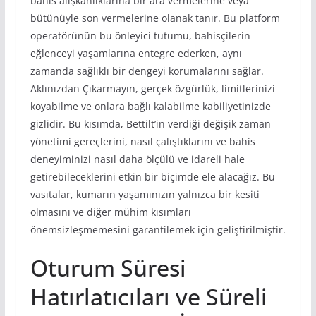
bahis alışkanlıklarına bir ara vermelerine veya
bütünüyle son vermelerine olanak tanır. Bu platform
operatörünün bu önleyici tutumu, bahisçilerin
eğlenceyi yaşamlarına entegre ederken, aynı
zamanda sağlıklı bir dengeyi korumalarını sağlar.
Aklınızdan Çıkarmayın, gerçek özgürlük, limitlerinizi
koyabilme ve onlara bağlı kalabilme kabiliyetinizde
gizlidir. Bu kısımda, Bettilt’in verdiği değişik zaman
yönetimi gereçlerini, nasıl çalıştıklarını ve bahis
deneyiminizi nasıl daha ölçülü ve idareli hale
getirebileceklerini etkin bir biçimde ele alacağız. Bu
vasıtalar, kumarın yaşamınızın yalnızca bir kesiti
olmasını ve diğer mühim kısımları
önemsizleşmemesini garantilemek için geliştirilmiştir.
Oturum Süresi
Hatırlatıcıları ve Süreli