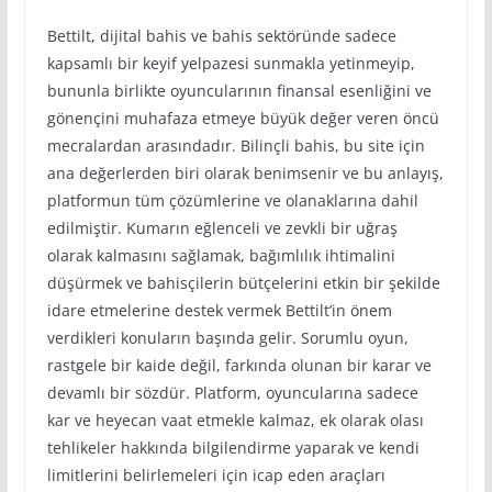
Bettilt, dijital bahis ve bahis sektöründe sadece
kapsamlı bir keyif yelpazesi sunmakla yetinmeyip,
bununla birlikte oyuncularının finansal esenliğini ve
gönençini muhafaza etmeye büyük değer veren öncü
mecralardan arasındadır. Bilinçli bahis, bu site için
ana değerlerden biri olarak benimsenir ve bu anlayış,
platformun tüm çözümlerine ve olanaklarına dahil
edilmiştir. Kumarın eğlenceli ve zevkli bir uğraş
olarak kalmasını sağlamak, bağımlılık ihtimalini
düşürmek ve bahisçilerin bütçelerini etkin bir şekilde
idare etmelerine destek vermek Bettilt’in önem
verdikleri konuların başında gelir. Sorumlu oyun,
rastgele bir kaide değil, farkında olunan bir karar ve
devamlı bir sözdür. Platform, oyuncularına sadece
kar ve heyecan vaat etmekle kalmaz, ek olarak olası
tehlikeler hakkında bilgilendirme yaparak ve kendi
limitlerini belirlemeleri için icap eden araçları