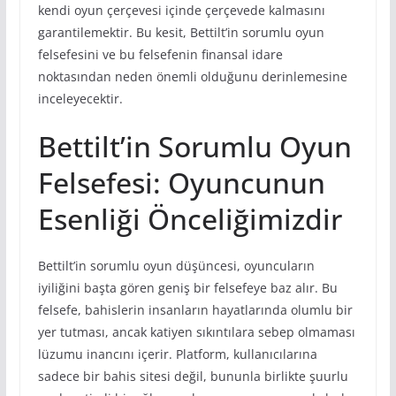
kendi oyun çerçevesi içinde çerçevede kalmasını
garantilemektir. Bu kesit, Bettilt’in sorumlu oyun
felsefesini ve bu felsefenin finansal idare
noktasından neden önemli olduğunu derinlemesine
inceleyecektir.
Bettilt’in Sorumlu Oyun
Felsefesi: Oyuncunun
Esenliği Önceliğimizdir
Bettilt’in sorumlu oyun düşüncesi, oyuncuların
iyiliğini başta gören geniş bir felsefeye baz alır. Bu
felsefe, bahislerin insanların hayatlarında olumlu bir
yer tutması, ancak katiyen sıkıntılara sebep olmaması
lüzumu inancını içerir. Platform, kullanıcılarına
sadece bir bahis sitesi değil, bununla birlikte şuurlu