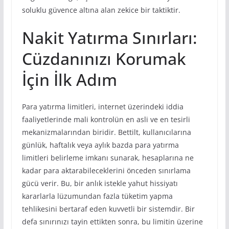
soluklu güvence altına alan zekice bir taktiktir.
Nakit Yatırma Sınırları:
Cüzdanınızı Korumak
İçin İlk Adım
Para yatırma limitleri, internet üzerindeki iddia
faaliyetlerinde mali kontrolün en asli ve en tesirli
mekanizmalarından biridir. Bettilt, kullanıcılarına
günlük, haftalık veya aylık bazda para yatırma
limitleri belirleme imkanı sunarak, hesaplarına ne
kadar para aktarabileceklerini önceden sınırlama
gücü verir. Bu, bir anlık istekle yahut hissiyatı
kararlarla lüzumundan fazla tüketim yapma
tehlikesini bertaraf eden kuvvetli bir sistemdir. Bir
defa sınırınızı tayin ettikten sonra, bu limiti̇n üzerine