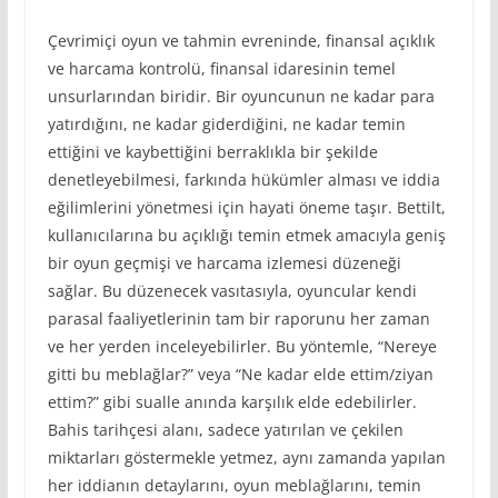
Çevrimiçi oyun ve tahmin evreninde, finansal açıklık
ve harcama kontrolü, finansal idaresinin temel
unsurlarından biridir. Bir oyuncunun ne kadar para
yatırdığını, ne kadar giderdiğini, ne kadar temin
ettiğini ve kaybettiğini berraklıkla bir şekilde
denetleyebilmesi, farkında hükümler alması ve iddia
eğilimlerini yönetmesi için hayati öneme taşır. Bettilt,
kullanıcılarına bu açıklığı temin etmek amacıyla geniş
bir oyun geçmişi ve harcama izlemesi düzeneği
sağlar. Bu düzenecek vasıtasıyla, oyuncular kendi
parasal faaliyetlerinin tam bir raporunu her zaman
ve her yerden inceleyebilirler. Bu yöntemle, “Nereye
gitti bu meblağlar?” veya “Ne kadar elde ettim/ziyan
ettim?” gibi sualle anında karşılık elde edebilirler.
Bahis tarihçesi alanı, sadece yatırılan ve çekilen
miktarları göstermekle yetmez, aynı zamanda yapılan
her iddianın detaylarını, oyun meblağlarını, temin