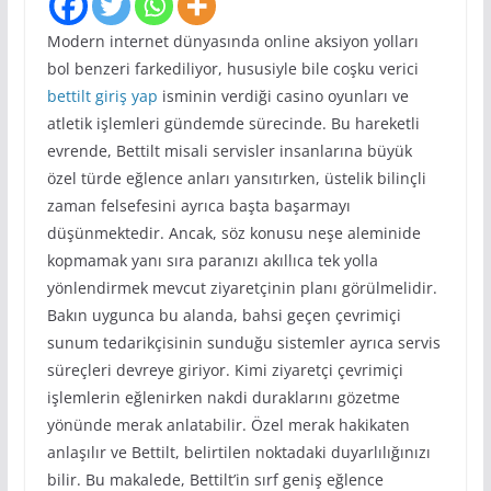
Modern internet dünyasında online aksiyon yolları
bol benzeri farkediliyor, hususiyle bile coşku verici
bettilt giriş yap
isminin verdiği casino oyunları ve
atletik işlemleri gündemde sürecinde. Bu hareketli
evrende, Bettilt misali servisler insanlarına büyük
özel türde eğlence anları yansıtırken, üstelik bilinçli
zaman felsefesini ayrıca başta başarmayı
düşünmektedir. Ancak, söz konusu neşe aleminide
kopmamak yanı sıra paranızı akıllıca tek yolla
yönlendirmek mevcut ziyaretçinin planı görülmelidir.
Bakın uygunca bu alanda, bahsi geçen çevrimiçi
sunum tedarikçisinin sunduğu sistemler ayrıca servis
süreçleri devreye giriyor. Kimi ziyaretçi çevrimiçi
işlemlerin eğlenirken nakdi duraklarını gözetme
yönünde merak anlatabilir. Özel merak hakikaten
anlaşılır ve Bettilt, belirtilen noktadaki duyarlılığınızı
bilir. Bu makalede, Bettilt’in sırf geniş eğlence