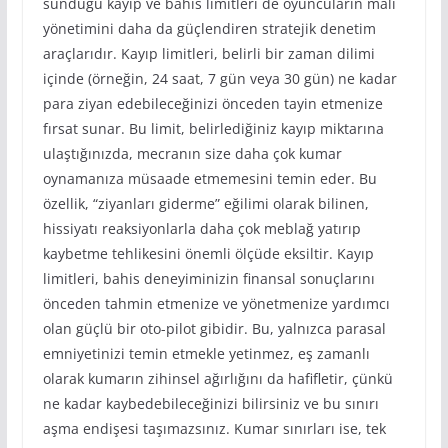
sunduğu kayıp ve bahis limitleri de oyuncuların mali
yönetimini daha da güçlendiren stratejik denetim
araçlarıdır. Kayıp limitleri, belirli bir zaman dilimi
içinde (örneğin, 24 saat, 7 gün veya 30 gün) ne kadar
para ziyan edebileceğinizi önceden tayin etmenize
fırsat sunar. Bu limit, belirlediğiniz kayıp miktarına
ulaştığınızda, mecranın size daha çok kumar
oynamanıza müsaade etmemesini temin eder. Bu
özellik, “ziyanları giderme” eğilimi olarak bilinen,
hissiyatı reaksiyonlarla daha çok meblağ yatırıp
kaybetme tehlikesini önemli ölçüde eksiltir. Kayıp
limitleri, bahis deneyiminizin finansal sonuçlarını
önceden tahmin etmenize ve yönetmenize yardımcı
olan güçlü bir oto-pilot gibidir. Bu, yalnızca parasal
emniyetinizi temin etmekle yetinmez, eş zamanlı
olarak kumarın zihinsel ağırlığını da hafifletir, çünkü
ne kadar kaybedebileceğinizi bilirsiniz ve bu sınırı
aşma endişesi taşımazsınız. Kumar sınırları ise, tek