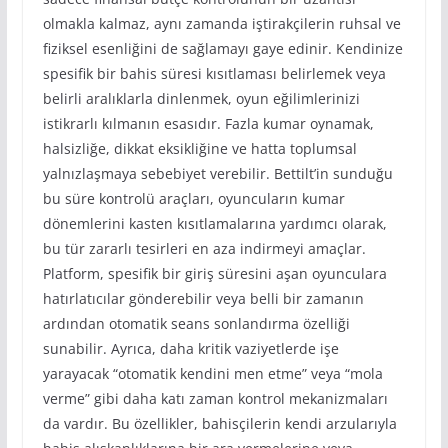
olmakla kalmaz, aynı zamanda iştirakçilerin ruhsal ve
fiziksel esenliğini de sağlamayı gaye edinir. Kendinize
spesifik bir bahis süresi kısıtlaması belirlemek veya
belirli aralıklarla dinlenmek, oyun eğilimlerinizi
istikrarlı kılmanın esasıdır. Fazla kumar oynamak,
halsizliğe, dikkat eksikliğine ve hatta toplumsal
yalnızlaşmaya sebebiyet verebilir. Bettilt’in sunduğu
bu süre kontrolü araçları, oyuncuların kumar
dönemlerini kasten kısıtlamalarına yardımcı olarak,
bu tür zararlı tesirleri en aza indirmeyi amaçlar.
Platform, spesifik bir giriş süresini aşan oyunculara
hatırlatıcılar gönderebilir veya belli bir zamanın
ardından otomatik seans sonlandırma özelliği
sunabilir. Ayrıca, daha kritik vaziyetlerde işe
yarayacak “otomatik kendini men etme” veya “mola
verme” gibi daha katı zaman kontrol mekanizmaları
da vardır. Bu özellikler, bahisçilerin kendi arzularıyla