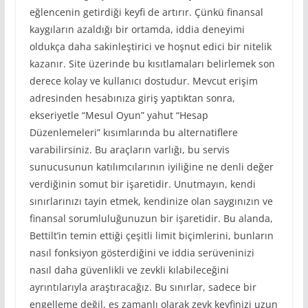
eğlencenin getirdiği keyfi de artırır. Çünkü finansal
kaygıların azaldığı bir ortamda, iddia deneyimi
oldukça daha sakinleştirici ve hoşnut edici bir nitelik
kazanır. Site üzerinde bu kısıtlamaları belirlemek son
derece kolay ve kullanıcı dostudur. Mevcut erişim
adresinden hesabınıza giriş yaptıktan sonra,
ekseriyetle “Mesul Oyun” yahut “Hesap
Düzenlemeleri” kısımlarında bu alternatiflere
varabilirsiniz. Bu araçların varlığı, bu servis
sunucusunun katılımcılarının iyiliğine ne denli değer
verdiğinin somut bir işaretidir. Unutmayın, kendi
sınırlarınızı tayin etmek, kendinize olan saygınızın ve
finansal sorumluluğunuzun bir işaretidir. Bu alanda,
Bettilt’in temin ettiği çeşitli limit biçimlerini, bunların
nasıl fonksiyon gösterdiğini ve iddia serüveninizi
nasıl daha güvenlikli ve zevkli kılabileceğini
ayrıntılarıyla araştıracağız. Bu sınırlar, sadece bir
engelleme değil, eş zamanlı olarak zevk keyfinizi uzun