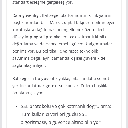
standart eşleşme gerçekleşiyor.
Data güvenliği, Bahsegel platformunun kritik yatırım
başlıklarından biri. Marka, dijital bilgilerin bilinmeyen
kuruluşlara dağıtılmasını engellemek üzere ileri
düzey kriptografi protokolleri, çok katmanlı kimlik
doğrulama ve davranış temelli güvenlik algoritmaları
benimsiyor. Bu politika ile yalnızca teknolojik
savunma değil, aynı zamanda kişisel güvenlik de
sağlamlaştırılıyor.
Bahsegel’in bu güvenlik yaklaşımlarını daha somut
şekilde anlatmak gerekirse, sonraki önlem başlıkları
ön plana çıkıyor:
SSL protokolü ve çok katmanlı doğrulama:
Tüm kullanıcı verileri güçlü SSL
algoritmasıyla güvence altına alınıyor,