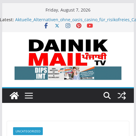
Skip
Friday, August 7, 2026
to
Latest:
Aktuelle_Alternativen_ohne_oasis_casino_für_risikofreies_C
content
sinospiel_und_hohe_G
MaChance Casino : Machines à sous rapides & Gains
instantanés pour des sessions express
Klangvielfalt für Musikfans mit win beatz und aktuellen
Trends im urbanen Sound
Terrängen lockar äventyrare på spännande färder med
chickenroad och ger oförglömliga minnen
Remarkable journeys and grizzlys quest reveal hidden
wilderness adventures
UNCATEGORIZED