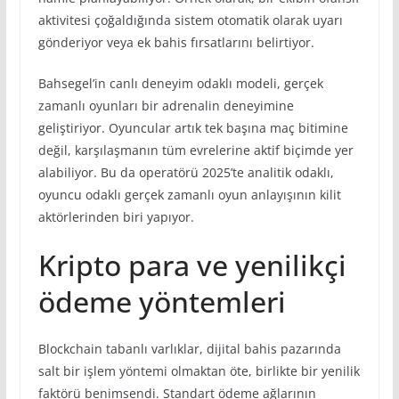
aktivitesi çoğaldığında sistem otomatik olarak uyarı
gönderiyor veya ek bahis fırsatlarını belirtiyor.
Bahsegel’in canlı deneyim odaklı modeli, gerçek
zamanlı oyunları bir adrenalin deneyimine
geliştiriyor. Oyuncular artık tek başına maç bitimine
değil, karşılaşmanın tüm evrelerine aktif biçimde yer
alabiliyor. Bu da operatörü 2025’te analitik odaklı,
oyuncu odaklı gerçek zamanlı oyun anlayışının kilit
aktörlerinden biri yapıyor.
Kripto para ve yenilikçi
ödeme yöntemleri
Blockchain tabanlı varlıklar, dijital bahis pazarında
salt bir işlem yöntemi olmaktan öte, birlikte bir yenilik
faktörü benimsendi. Standart ödeme ağlarının