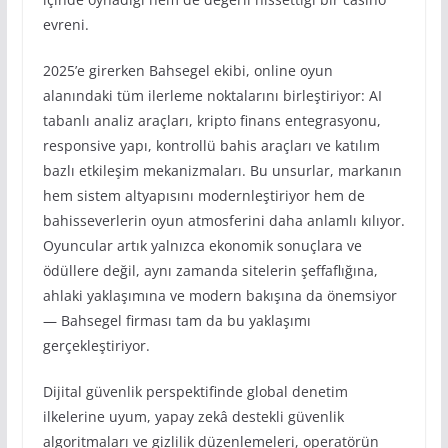
evreni.
2025’e girerken Bahsegel ekibi, online oyun
alanındaki tüm ilerleme noktalarını birleştiriyor: AI
tabanlı analiz araçları, kripto finans entegrasyonu,
responsive yapı, kontrollü bahis araçları ve katılım
bazlı etkileşim mekanizmaları. Bu unsurlar, markanın
hem sistem altyapısını modernleştiriyor hem de
bahisseverlerin oyun atmosferini daha anlamlı kılıyor.
Oyuncular artık yalnızca ekonomik sonuçlara ve
ödüllere değil, aynı zamanda sitelerin şeffaflığına,
ahlaki yaklaşımına ve modern bakışına da önemsiyor
— Bahsegel firması tam da bu yaklaşımı
gerçekleştiriyor.
Dijital güvenlik perspektifinde global denetim
ilkelerine uyum, yapay zekâ destekli güvenlik
algoritmaları ve gizlilik düzenlemeleri, operatörün