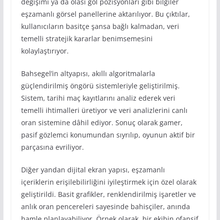
değişimi ya da olası gol pozisyonları gibi bilgiler
eşzamanlı görsel panellerine aktarılıyor. Bu çıktılar,
kullanıcıların basitçe şansa bağlı kalmadan, veri
temelli stratejik kararlar benimsemesini
kolaylaştırıyor.
Bahsegel’in altyapısı, akıllı algoritmalarla
güçlendirilmiş öngörü sistemleriyle geliştirilmiş.
Sistem, tarihi maç kayıtlarını analiz ederek veri
temelli ihtimalleri üretiyor ve veri analizlerini canlı
oran sistemine dâhil ediyor. Sonuç olarak gamer,
pasif gözlemci konumundan sıyrılıp, oyunun aktif bir
parçasına evriliyor.
Diğer yandan dijital ekran yapısı, eşzamanlı
içeriklerin erişilebilirliğini iyileştirmek için özel olarak
geliştirildi. Basit grafikler, renklendirilmiş işaretler ve
anlık oran pencereleri sayesinde bahisçiler, anında
hamle planlayabiliyor. Örnek olarak, bir ekibin ofansif