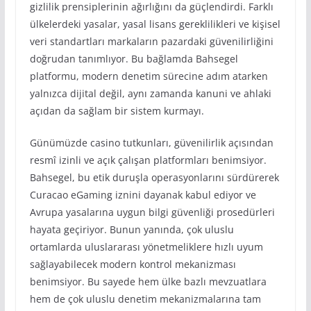
gizlilik prensiplerinin ağırlığını da güçlendirdi. Farklı
ülkelerdeki yasalar, yasal lisans gereklilikleri ve kişisel
veri standartları markaların pazardaki güvenilirliğini
doğrudan tanımlıyor. Bu bağlamda Bahsegel
platformu, modern denetim sürecine adım atarken
yalnızca dijital değil, aynı zamanda kanuni ve ahlaki
açıdan da sağlam bir sistem kurmayı.
Günümüzde casino tutkunları, güvenilirlik açısından
resmî izinli ve açık çalışan platformları benimsiyor.
Bahsegel, bu etik duruşla operasyonlarını sürdürerek
Curacao eGaming iznini dayanak kabul ediyor ve
Avrupa yasalarına uygun bilgi güvenliği prosedürleri
hayata geçiriyor. Bunun yanında, çok uluslu
ortamlarda uluslararası yönetmeliklere hızlı uyum
sağlayabilecek modern kontrol mekanizması
benimsiyor. Bu sayede hem ülke bazlı mevzuatlara
hem de çok uluslu denetim mekanizmalarına tam