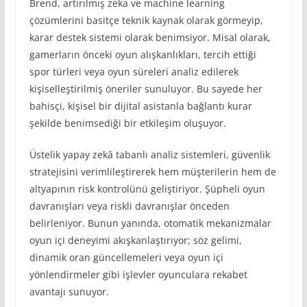
Brend, artırılmış zeka ve machine learning
çözümlerini basitçe teknik kaynak olarak görmeyip,
karar destek sistemi olarak benimsiyor. Misal olarak,
gamerların önceki oyun alışkanlıkları, tercih ettiği
spor türleri veya oyun süreleri analiz edilerek
kişiselleştirilmiş öneriler sunuluyor. Bu sayede her
bahisçi, kişisel bir dijital asistanla bağlantı kurar
şekilde benimsediği bir etkileşim oluşuyor.
Üstelik yapay zekâ tabanlı analiz sistemleri, güvenlik
stratejisini verimlileştirerek hem müşterilerin hem de
altyapının risk kontrolünü geliştiriyor. Şüpheli oyun
davranışları veya riskli davranışlar önceden
belirleniyor. Bunun yanında, otomatik mekanizmalar
oyun içi deneyimi akışkanlaştırıyor; söz gelimi,
dinamik oran güncellemeleri veya oyun içi
yönlendirmeler gibi işlevler oyunculara rekabet
avantajı sunuyor.