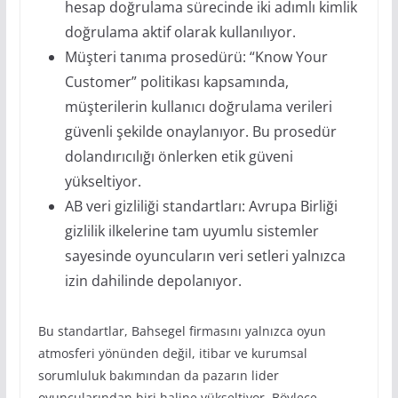
hesap doğrulama sürecinde iki adımlı kimlik
doğrulama aktif olarak kullanılıyor.
Müşteri tanıma prosedürü: “Know Your
Customer” politikası kapsamında,
müşterilerin kullanıcı doğrulama verileri
güvenli şekilde onaylanıyor. Bu prosedür
dolandırıcılığı önlerken etik güveni
yükseltiyor.
AB veri gizliliği standartları: Avrupa Birliği
gizlilik ilkelerine tam uyumlu sistemler
sayesinde oyuncuların veri setleri yalnızca
izin dahilinde depolanıyor.
Bu standartlar, Bahsegel firmasını yalnızca oyun
atmosferi yönünden değil, itibar ve kurumsal
sorumluluk bakımından da pazarın lider
oyuncularından biri haline yükseltiyor. Böylece