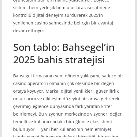
sistem, hem yerleşik hem uluslararası sahnede
kontrollü dijital deneyim sürdürerek 2025’in
yenilenen casino sahnesinde belirgin bir avantaj
devam ettiriyor.
Son tablo: Bahsegel’in
2025 bahis stratejisi
Bahsegel firmasının yeni dönem yaklaşımı, sadece bir
casino operatörü olmanın çok ötesinde bir değeri
ortaya koyuyor. Marka, dijital yenilikleri, güvenilirlik
unsurlarını ve etkileşim düzeyini bir araya getirerek
çevrimiçi eğlence dünyasında fark yaratan kriter
belirlemeyi. Bu vizyonun merkezinde vizyoner, değer
temelli ve kullanıcı odaklı bir eğlence ekosistemi
bulunuyor — yani her kullanıcının hem emniyet
içinde oynadığı hem de değerli hissettiği bir casino