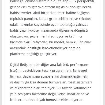
Bahsegel online sisteminin dijital topluluk perspektifi,
geleneksel müşteri–platform ilişkisini dönüştürerek
bahisseverleri aktif birer “katılımcı” haline sağlıyor.
topluluk panoları, kapalı grup sohbetleri ve rekabet
odaklı takımlar sayesinde oyun topluluğu yalnızca
bahis yapmıyor; aynı zamanda öğrenme döngüsü
oluşturuyor, gözlemlerini sunuyor ve katılımcı
biçimde fikir üretiyorlar. Bu model, hem kullanıcılar
arasındaki dostluğu kuvvetlendiriyor hem de
platforma bağlılığı geliştiriyor.
Dijital iletişimin bir diğer ana faktörü, performans
isteğini destekleyen teşvik programları. Bahsegel
firması, dayanışma atmosferini dinamikleştirmek
yaklaşımıyla kısa dönem turnuvalar, rozet sistemleri
ve rekabet tabloları tanıtıyor. Bu sayede katılımcılar
yalnızca şans faktörüne değil, kendi kararlarına ve
katkı oranlarına dayalı bonuslar elde ediyorlar.