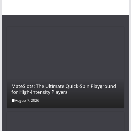
MateSlots: The Ultimate Quick‑Spin Playground
for High‑Intensity Players
August 7, 2026