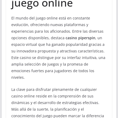
juego online
El mundo del juego online está en constante
evolución, ofreciendo nuevas plataformas y
experiencias para los aficionados. Entre las diversas
opciones disponibles, destaca
casino piperspin
, un
espacio virtual que ha ganado popularidad gracias a
su innovadora propuesta y atractivas características.
Este casino se distingue por su interfaz intuitiva, una
amplia selección de juegos y la promesa de
emociones fuertes para jugadores de todos los
niveles.
La clave para disfrutar plenamente de cualquier
casino online reside en la comprensión de sus
dinámicas y el desarrollo de estrategias efectivas.
Más allá de la suerte, la planificación y el
conocimiento del juego pueden marcar la diferencia