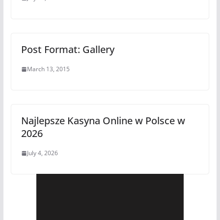
Post Format: Gallery
March 13, 2015
Najlepsze Kasyna Online w Polsce w
2026
July 4, 2026