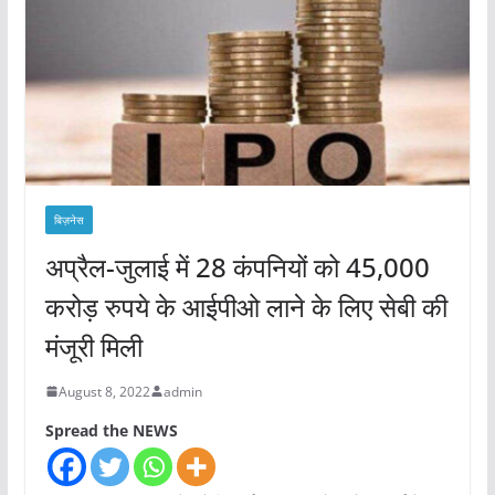
बिज़नेस
अप्रैल-जुलाई में 28 कंपनियों को 45,000
करोड़ रुपये के आईपीओ लाने के लिए सेबी की
मंजूरी मिली
August 8, 2022
admin
Spread the NEWS