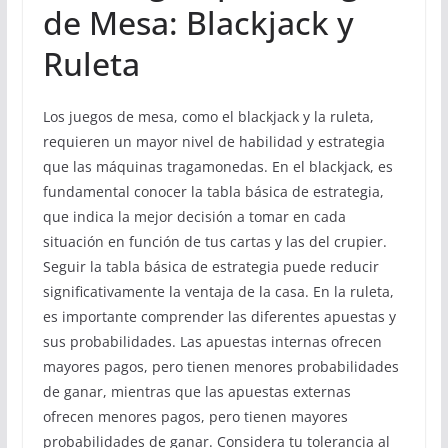
de Mesa: Blackjack y
Ruleta
Los juegos de mesa, como el blackjack y la ruleta,
requieren un mayor nivel de habilidad y estrategia
que las máquinas tragamonedas. En el blackjack, es
fundamental conocer la tabla básica de estrategia,
que indica la mejor decisión a tomar en cada
situación en función de tus cartas y las del crupier.
Seguir la tabla básica de estrategia puede reducir
significativamente la ventaja de la casa. En la ruleta,
es importante comprender las diferentes apuestas y
sus probabilidades. Las apuestas internas ofrecen
mayores pagos, pero tienen menores probabilidades
de ganar, mientras que las apuestas externas
ofrecen menores pagos, pero tienen mayores
probabilidades de ganar. Considera tu tolerancia al