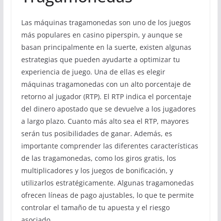
Las máquinas tragamonedas son uno de los juegos
más populares en casino piperspin, y aunque se
basan principalmente en la suerte, existen algunas
estrategias que pueden ayudarte a optimizar tu
experiencia de juego. Una de ellas es elegir
máquinas tragamonedas con un alto porcentaje de
retorno al jugador (RTP). El RTP indica el porcentaje
del dinero apostado que se devuelve a los jugadores
a largo plazo. Cuanto más alto sea el RTP, mayores
serán tus posibilidades de ganar. Además, es
importante comprender las diferentes características
de las tragamonedas, como los giros gratis, los
multiplicadores y los juegos de bonificación, y
utilizarlos estratégicamente. Algunas tragamonedas
ofrecen líneas de pago ajustables, lo que te permite
controlar el tamaño de tu apuesta y el riesgo
asociado.