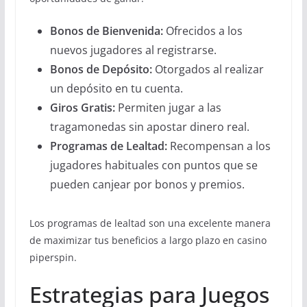
Bonos de Bienvenida:
Ofrecidos a los
nuevos jugadores al registrarse.
Bonos de Depósito:
Otorgados al realizar
un depósito en tu cuenta.
Giros Gratis:
Permiten jugar a las
tragamonedas sin apostar dinero real.
Programas de Lealtad:
Recompensan a los
jugadores habituales con puntos que se
pueden canjear por bonos y premios.
Los programas de lealtad son una excelente manera
de maximizar tus beneficios a largo plazo en casino
piperspin.
Estrategias para Juegos