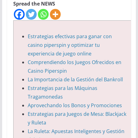
Spread the NEWS
Estrategias efectivas para ganar con
casino piperspin y optimizar tu
experiencia de juego online
Comprendiendo los Juegos Ofrecidos en
Casino Piperspin
La Importancia de la Gestión del Bankroll
Estrategias para las Máquinas
Tragamonedas
Aprovechando los Bonos y Promociones
Estrategias para Juegos de Mesa: Blackjack
y Ruleta
La Ruleta: Apuestas Inteligentes y Gestión