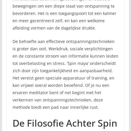
bewegingen om een diepe staat van ontspanning te
bevorderen. Het is een toegangspoort tot een kalmer
en meer gecentreerd zelf, en kan een welkome
afleiding vormen van de dagelijkse drukte.
De behoefte aan effectieve ontspanningstechnieken
is groter dan ooit. Werkdruk, sociale verplichtingen
en de constante stroom van informatie kunnen leiden
tot overbelasting en stress. ‘Spin maya’ onderscheidt
zich door zijn toegankelijkheid en aanpasbaarheid.
Het vereist geen speciale apparatuur of training, en
kan vrijwel overal worden beoefend. Of je nu een
ervaren meditator bent of net begint met het
verkennen van ontspanningstechnieken, deze
methode biedt een pad naar innerlijke rust.
De Filosofie Achter Spin