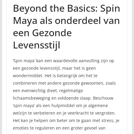
Beyond the Basics: Spin
Maya als onderdeel van
een Gezonde
Levensstijl
‘Spin maya’ kan een waardevolle aanvulling zijn op
een gezonde levensstijl, maar het is geen
wondermiddel. Het is belangrijk om het te
combineren met andere gezonde gewoonten, zoals
een evenwichtig dieet, regelmatige
lichaamsbeweging en voldoende slaap. Beschouw
‘spin maya’ als een hulpmiddel om je algemene
welzijn te verbeteren en je veerkracht te vergroten.
Het kan je helpen om beter om te gaan met stress, je
emoties te reguleren en een groter gevoel van