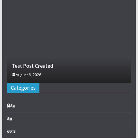
Test Post Created
August 6, 2026
Categories
विदेश
देश
पंजाब