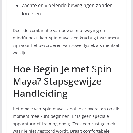
Zachte en vloeiende bewegingen zonder
forceren.
Door de combinatie van bewuste beweging en
mindfulness, kan ‘spin maya’ een krachtig instrument
zijn voor het bevorderen van zowel fysiek als mentaal
welzijn.
Hoe Begin Je met Spin
Maya? Stapsgewijze
Handleiding
Het mooie van ‘spin maya’ is dat je er overal en op elk
moment mee kunt beginnen. Er is geen speciale
apparatuur of training nodig. Zoek een rustige plek
waar je niet gestoord wordt. Draag comfortabele