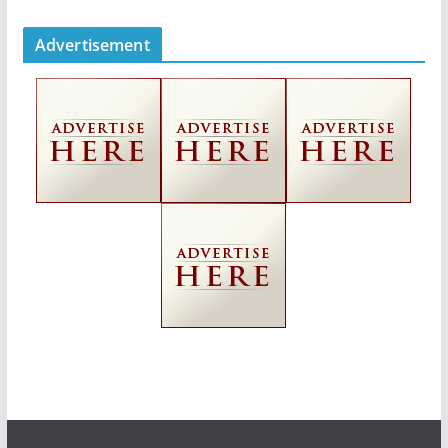
Advertisement