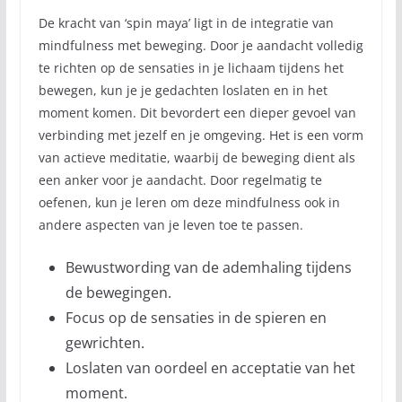
De kracht van ‘spin maya’ ligt in de integratie van
mindfulness met beweging. Door je aandacht volledig
te richten op de sensaties in je lichaam tijdens het
bewegen, kun je je gedachten loslaten en in het
moment komen. Dit bevordert een dieper gevoel van
verbinding met jezelf en je omgeving. Het is een vorm
van actieve meditatie, waarbij de beweging dient als
een anker voor je aandacht. Door regelmatig te
oefenen, kun je leren om deze mindfulness ook in
andere aspecten van je leven toe te passen.
Bewustwording van de ademhaling tijdens
de bewegingen.
Focus op de sensaties in de spieren en
gewrichten.
Loslaten van oordeel en acceptatie van het
moment.