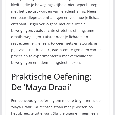
kleding die je bewegingsvrijheid niet beperkt. Begin
met het bewust worden van je ademhaling. Neem
een paar diepe ademhalingen en voel hoe je lichaam
ontspant. Begin vervolgens met de subtiele
bewegingen, zoals zachte stretches of langzame
draaibewegingen. Luister naar je lichaam en
respecteer je grenzen. Forceer niets en stop als je
pijn voelt. Het belangrijkste is om te genieten van het
proces en te experimenteren met verschillende
bewegingen en ademhalingstechnieken.
Praktische Oefening:
De 'Maya Draai'
Een eenvoudige oefening om mee te beginnen is de
‘Maya Draai’. Ga rechtop staan met je voeten op
heupbreedte uit elkaar. Sluit je ogen en neem een