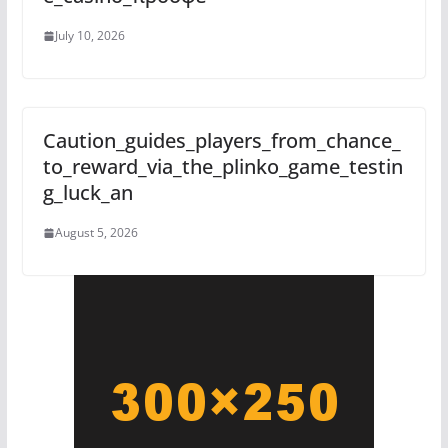
July 10, 2026
Caution_guides_players_from_chance_
to_reward_via_the_plinko_game_testin
g_luck_an
August 5, 2026