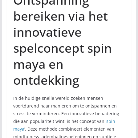
bereiken via het
innovatieve
spelconcept spin
maya en
ontdekking
In de huidige snelle wereld zoeken mensen
voortdurend naar manieren om te ontspannen en
stress te verminderen. Een innovatieve benadering
die aan populariteit wint, is het concept van ‘
spin
maya
’. Deze methode combineert elementen van
mindfulness, ademhalingsoefeningen en subtiele