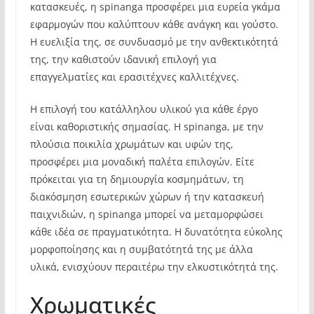
κατασκευές, η spinanga προσφέρει μια ευρεία γκάμα
εφαρμογών που καλύπτουν κάθε ανάγκη και γούστο.
Η ευελιξία της, σε συνδυασμό με την ανθεκτικότητά
της, την καθιστούν ιδανική επιλογή για
επαγγελματίες και ερασιτέχνες καλλιτέχνες.
Η επιλογή του κατάλληλου υλικού για κάθε έργο
είναι καθοριστικής σημασίας. Η spinanga, με την
πλούσια ποικιλία χρωμάτων και υφών της,
προσφέρει μια μοναδική παλέτα επιλογών. Είτε
πρόκειται για τη δημιουργία κοσμημάτων, τη
διακόσμηση εσωτερικών χώρων ή την κατασκευή
παιχνιδιών, η spinanga μπορεί να μεταμορφώσει
κάθε ιδέα σε πραγματικότητα. Η δυνατότητα εύκολης
μορφοποίησης και η συμβατότητά της με άλλα
υλικά, ενισχύουν περαιτέρω την ελκυστικότητά της.
Χρωματικές