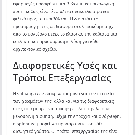
εφαρμογές προσφέρει μια βιώσιμη και οικολογική
λύση, καθώς είναι ένα υλικό ανακυκλώσιμο και
φιλικό προς το περιβάλλον. Η δυνατότητα
προσαρμογής της σε διάφορα στυλ διακόσμησης,
από το μοντέρνο μέχρι το κλασικό, την καθιστά μια
ευέλικτη και προσαρμόσιμη λύση για κάθε
αρχιτεκτονικό σχέδιο.
Διαφορετικές Υφές και
Τρόποι Επεξεργασίας
Η spinanga δεν διακρίνεται μόνο για την ποικιλία
των χρωμάτων της, αλλά και για τις διαφορετικές
υφές που μπορεί να προσφέρει. Από την λεία και
βελούδινη αίσθηση, μέχρι την τραχιά και ανάγλυφη,
η spinanga μπορεί να προσαρμοστεί σε κάθε
αισθητικό γούστο. Οι τρόποι επεξεργασίας της είναι