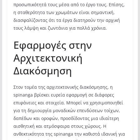
προσωπικότητά τους μέσα από το έργο τους. Επίσης,
η σταθερότητα των χρωμάτων είναι σημαντική,
διασφαλίζοντας ότι τα έργα διατηρούν την αρχική
τους λάμψη και ζωντάνια για πολλά χρόνια.
Εφαρμογές στην
Αρχιτεκτονική
Διακόσμηση
Στον τομέα της αρχιτεκτονικής διακόσμησης, η
spinanga βρίσκει ευρεία εφαρμογή σε διάφορες
επιφάνειες και στοιχεία. Μπορεί να χρησιμοποιηθεί
για τη δημιουργία μοναδικών επενδύσεων τοίχων,
δαπέδων και οροφών, προσδίδοντας μια ιδιαίτερη
αισθητική και ατμόσφαιρα στους χώρους. Η
ανθεκτικότητα της spinanga την καθιστά ιδανική για