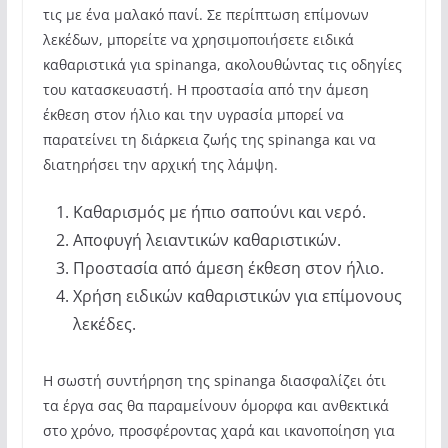
τις με ένα μαλακό πανί. Σε περίπτωση επίμονων
λεκέδων, μπορείτε να χρησιμοποιήσετε ειδικά
καθαριστικά για spinanga, ακολουθώντας τις οδηγίες
του κατασκευαστή. Η προστασία από την άμεση
έκθεση στον ήλιο και την υγρασία μπορεί να
παρατείνει τη διάρκεια ζωής της spinanga και να
διατηρήσει την αρχική της λάμψη.
Καθαρισμός με ήπιο σαπούνι και νερό.
Αποφυγή λειαντικών καθαριστικών.
Προστασία από άμεση έκθεση στον ήλιο.
Χρήση ειδικών καθαριστικών για επίμονους
λεκέδες.
Η σωστή συντήρηση της spinanga διασφαλίζει ότι
τα έργα σας θα παραμείνουν όμορφα και ανθεκτικά
στο χρόνο, προσφέροντας χαρά και ικανοποίηση για