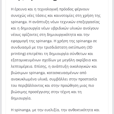
Η έρευνα και η τεχνολογική πρόοδος φέρνουν
συνεχώς νέες τάσεις και καινοτομίες στη χρήση της
spinanga. Η ανάπτυξη νέων τεχνικών επεξεργασίας
και η δημιουργία νέων υβριδικών υλικών ανοίγουν
νέους ορίζοντες στη δημιουργικότητα και την
εφαρμογή της spinanga. Η χρήση της spinanga σε
συνδυασμό με την τρισδιάστατη εκτύπωση (3D
printing) επιτρέπει τη δημιουργία σύνθετων και
εξατομικευμένων σχεδίων με μεγάλη ακρίβεια και
λεπτομέρεια. Επίσης, η ανάπτυξη οικολογικών και
βιώσιμων spinanga, κατασκευασμένων από
ανακυκλωμένα υλικά, συμβάλλει στην προστασία
του περιβάλλοντος και στην προώθηση μιας πιο
βιώσιμης προσέγγισης στην τέχνη και τη
δημιουργία.
Η spinanga, με την ευελιξία, την ανθεκτικότητα και