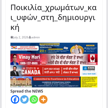
Ποικιλία_χρωμάτων_κα
ι_υφών_στη_δημιουργι
κή
July 2, 2026
admin
Spread the NEWS