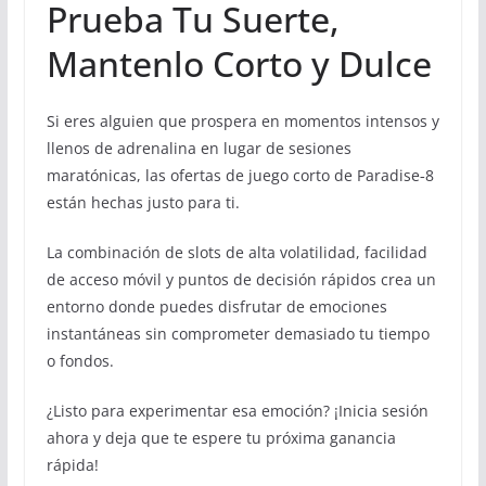
Prueba Tu Suerte,
Mantenlo Corto y Dulce
Si eres alguien que prospera en momentos intensos y
llenos de adrenalina en lugar de sesiones
maratónicas, las ofertas de juego corto de Paradise‑8
están hechas justo para ti.
La combinación de slots de alta volatilidad, facilidad
de acceso móvil y puntos de decisión rápidos crea un
entorno donde puedes disfrutar de emociones
instantáneas sin comprometer demasiado tu tiempo
o fondos.
¿Listo para experimentar esa emoción? ¡Inicia sesión
ahora y deja que te espere tu próxima ganancia
rápida!