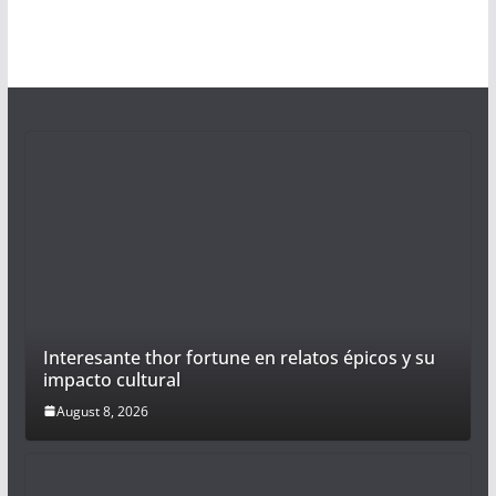
Interesante thor fortune en relatos épicos y su
impacto cultural
August 8, 2026