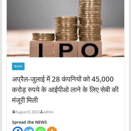
बिज़नेस
अप्रैल-जुलाई में 28 कंपनियों को 45,000
करोड़ रुपये के आईपीओ लाने के लिए सेबी की
मंजूरी मिली
August 8, 2022
admin
Spread the NEWS