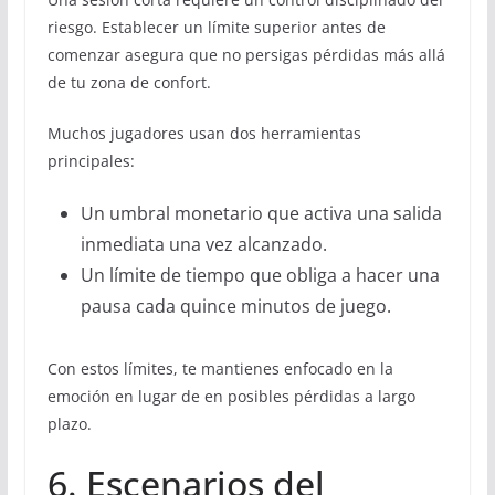
riesgo. Establecer un límite superior antes de
comenzar asegura que no persigas pérdidas más allá
de tu zona de confort.
Muchos jugadores usan dos herramientas
principales:
Un umbral monetario que activa una salida
inmediata una vez alcanzado.
Un límite de tiempo que obliga a hacer una
pausa cada quince minutos de juego.
Con estos límites, te mantienes enfocado en la
emoción en lugar de en posibles pérdidas a largo
plazo.
6. Escenarios del