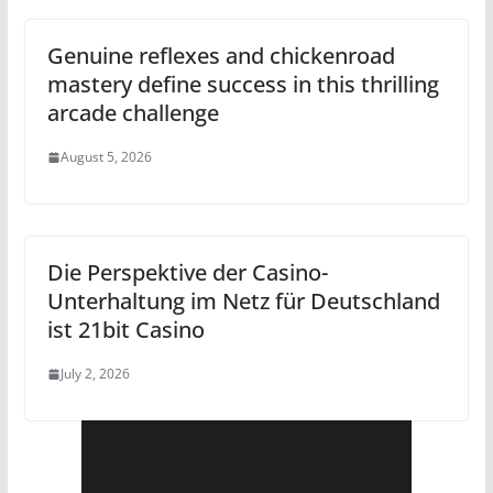
Genuine reflexes and chickenroad
mastery define success in this thrilling
arcade challenge
August 5, 2026
Die Perspektive der Casino-
Unterhaltung im Netz für Deutschland
ist 21bit Casino
July 2, 2026