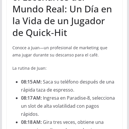
Mundo Real: Un Día en
la Vida de un Jugador
de Quick‑Hit
Conoce a Juan—un profesional de marketing que
ama jugar durante su descanso para el café.
La rutina de Juan:
08:15 AM:
Saca su teléfono después de una
rápida taza de espresso.
08:17 AM:
Ingresa en Paradise‑8, selecciona
un slot de alta volatilidad con pagos
rápidos.
08:18 AM:
Gira tres veces, obtiene una