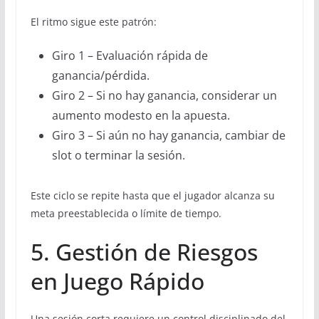
El ritmo sigue este patrón:
Giro 1 – Evaluación rápida de
ganancia/pérdida.
Giro 2 – Si no hay ganancia, considerar un
aumento modesto en la apuesta.
Giro 3 – Si aún no hay ganancia, cambiar de
slot o terminar la sesión.
Este ciclo se repite hasta que el jugador alcanza su
meta preestablecida o límite de tiempo.
5. Gestión de Riesgos
en Juego Rápido
Una sesión corta requiere un control disciplinado del