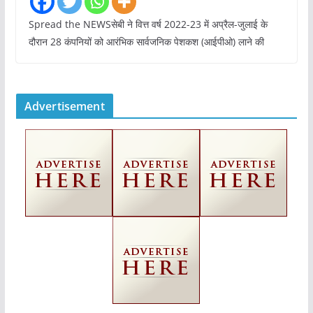
Spread the NEWSसेबी ने वित्त वर्ष 2022-23 में अप्रैल-जुलाई के
दौरान 28 कंपनियों को आरंभिक सार्वजनिक पेशकश (आईपीओ) लाने की
Advertisement