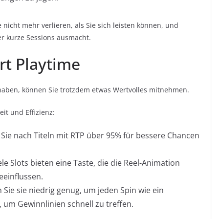
ie nicht mehr verlieren, als Sie sich leisten können, und
er kurze Sessions ausmacht.
rt Playtime
haben, können Sie trotzdem etwas Wertvolles mitnehmen.
it und Effizienz:
Sie nach Titeln mit RTP über 95% für bessere Chancen
le Slots bieten eine Taste, die die Reel-Animation
eeinflussen.
 Sie sie niedrig genug, um jeden Spin wie ein
 um Gewinnlinien schnell zu treffen.