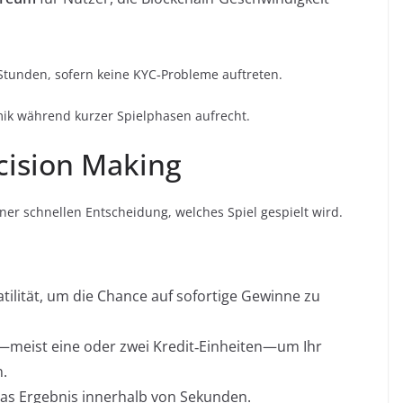
 Stunden, sofern keine KYC‑Probleme auftreten.
amik während kurzer Spielphasen aufrecht.
ecision Making
iner schnellen Entscheidung, welches Spiel gespielt wird.
atilität, um die Chance auf sofortige Gewinne zu
in—meist eine oder zwei Kredit‑Einheiten—um Ihr
.
as Ergebnis innerhalb von Sekunden.