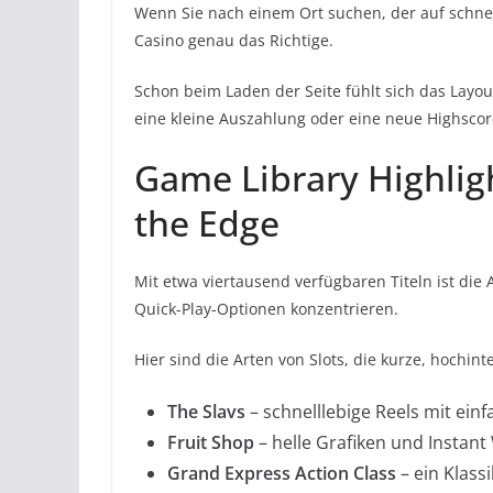
Wenn Sie nach einem Ort suchen, der auf schnell
Casino genau das Richtige.
Schon beim Laden der Seite fühlt sich das Layou
eine kleine Auszahlung oder eine neue Highscor
Game Library Highligh
the Edge
Mit etwa viertausend verfügbaren Titeln ist die
Quick-Play-Optionen konzentrieren.
Hier sind die Arten von Slots, die kurze, hochin
The Slavs
– schnelllebige Reels mit ein
Fruit Shop
– helle Grafiken und Instant
Grand Express Action Class
– ein Klass