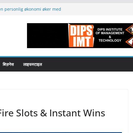
en personlig økonomi øker med
ngsiktig planlegging
ycyjny thorfortune w zrównoważonym
terminowym rozwoju finansowym
ves sur le confort daccès à votre compte
une login et nos astuces
giák és a thorfortune segítségével a
imenziója vár ránk
o: Quick‑Hit Slots, Rapid Wins, and The
Play
बिज़नेस
लाइफस्टाइल
ire Slots & Instant Wins