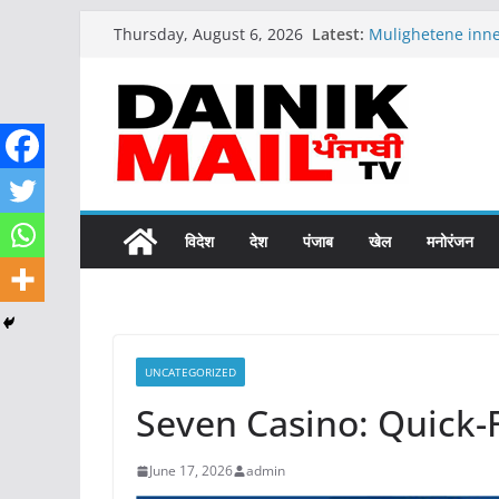
Skip
Latest:
Mulighetene inn
Thursday, August 6, 2026
to
thorfortune og la
Potencjał inwest
content
portfelu i długo
Inouïes perspecti
grâce à thor fort
Megbízható straté
játékélmény új d
Spinstralia Casin
Thrill Of Instant 
विदेश
देश
पंजाब
खेल
मनोरंजन
UNCATEGORIZED
Seven Casino: Quick-F
June 17, 2026
admin