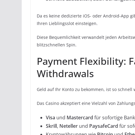
Da es keine dedizierte iOS- oder Android-App gi
Ihren Lieblingsslot einsteigen.
Diese Bequemlichkeit verwandelt jeden Arbeitsw
blitzschnellen Spin.
Payment Flexibility: 
Withdrawals
Geld auf Ihr Konto zu bekommen, ist so schnell w
Das Casino akzeptiert eine Vielzahl von Zahlun
Visa
und
Mastercard
für sofortige Ban
Skrill
,
Neteller
und
PaysafeCard
für sof
Kryptowährungen wie
Bitcoin
und
Eth