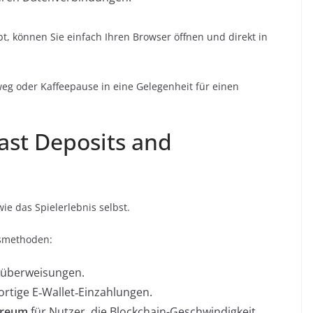
bt, können Sie einfach Ihren Browser öffnen und direkt in
eg oder Kaffeepause in eine Gelegenheit für einen
Fast Deposits and
ie das Spielerlebnis selbst.
gsmethoden:
küberweisungen.
ortige E‑Wallet‑Einzahlungen.
ereum
für Nutzer, die Blockchain-Geschwindigkeit