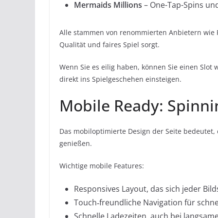
Mermaids Millions
– One-Tap-Spins und
Alle stammen von renommierten Anbietern wie Pl
Qualität und faires Spiel sorgt.
Wenn Sie es eilig haben, können Sie einen Slot
direkt ins Spielgeschehen einsteigen.
Mobile Ready: Spinni
Das mobiloptimierte Design der Seite bedeutet,
genießen.
Wichtige mobile Features:
Responsives Layout, das sich jeder Bil
Touch‑freundliche Navigation für schne
Schnelle Ladezeiten, auch bei langsa